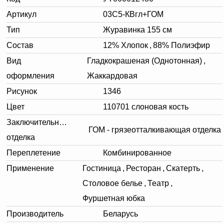
Артикул
03С5-КВгл+ГОМ
Тип
Журавинка 155 см
Состав
12% Хлопок
,
88% Полиэфир
Вид
Гладкокрашеная (Однотонная)
,
оформления
Жаккардовая
Рисунок
1346
Цвет
110701 слоновая кость
Заключительная
ГОМ - грязеотталкивающая отделка
отделка
Переплетение
Комбинированное
Применение
Гостиница
,
Ресторан
,
Скатерть
,
Столовое белье
,
Театр
,
Фуршетная юбка
Производитель
Беларусь