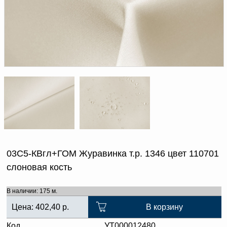
Доверенность на
получение груза
Документы по работе с
персональными данными
Письмо руководителю
Вопросы и ответы
Добавить
Новости | Статьи
в
корзину
03С5-КВгл+ГОМ Журавинка т.р. 1346 цвет 110701
слоновая кость
В наличии: 175 м.
Цена:
402,40
р.
В корзину
Код
УТ000012480