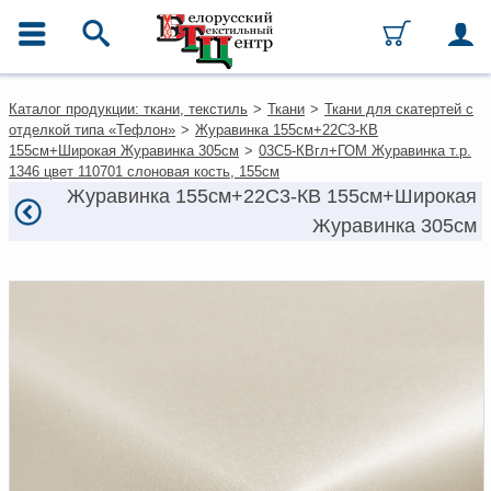
ГЛАВНОЕ МЕНЮ
Контакты
Каталог продукции: ткани, текстиль
>
Ткани
>
Ткани для скатертей с
Каталог
отделкой типа «Тефлон»
>
Журавинка 155см+22С3-КВ
Ткани
155см+Широкая Журавинка 305см
>
03С5-КВгл+ГОМ Журавинка т.р.
Домашний текстиль
1346 цвет 110701 слоновая кость, 155см
Одежда
Журавинка 155см+22С3-КВ 155см+Широкая
Ковры
Журавинка 305см
Текстиль для ресторанов и
гостиниц
Текстильная галантерея и
фурнитура
Условия работы
Оплата и доставка
Как оформить заказ
Вакансии
Как нас найти
Написать нам