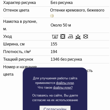
Характер рисунка
Без рисунка
Оттенок цвета
Оттенки кремового, бежевого
Намотка в рулоне,
Около 50 м
м.
Уход
Ширина, см
155
Плотность, г/м²
194
Ткацкий рисунок
1346 без рисунка
Номер и название
110701 слоновая кость
цвета
Для улучшения работы сайта
применяются
файлы куки
.
Что такое
файлы куки?
Оставаясь на сайте, Вы даете
согласие на их использование
Согласна/ен