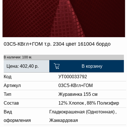
Доверенность на
получение груза
Документы по работе с
персональными данными
Письмо руководителю
Вопросы и ответы
Добавить
Новости | Статьи
в
03С5-КВгл+ГОМ т.р. 2304 цвет 161004 бордо
корзину
В наличии: 100 м.
Цена:
402,40
р.
В корзину
Код
УТ000033792
Артикул
03С5-КВгл+ГОМ
Тип
Журавинка 155 см
Состав
12% Хлопок
,
88% Полиэфир
Вид
Гладкокрашеная (Однотонная)
,
оформления
Жаккардовая