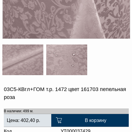
Доверенность на
получение груза
Документы по работе с
персональными данными
Письмо руководителю
Вопросы и ответы
Добавить
Новости | Статьи
в
корзину
03С5-КВгл+ГОМ т.р. 1472 цвет 161703 пепельная
роза
В наличии: 499 м.
Цена:
402,40
р.
В корзину
Код
УТ000037429