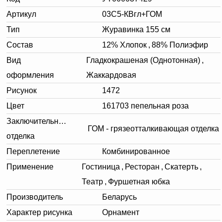
Артикул
03С5-КВгл+ГОМ
Тип
Журавинка 155 см
Состав
12% Хлопок
,
88% Полиэфир
Вид
Гладкокрашеная (Однотонная)
,
оформления
Жаккардовая
Рисунок
1472
Цвет
161703 пепельная роза
Заключительная
ГОМ - грязеотталкивающая отделка
отделка
Переплетение
Комбинированное
Применение
Гостиница
,
Ресторан
,
Скатерть
,
Театр
,
Фуршетная юбка
Производитель
Беларусь
Характер рисунка
Орнамент