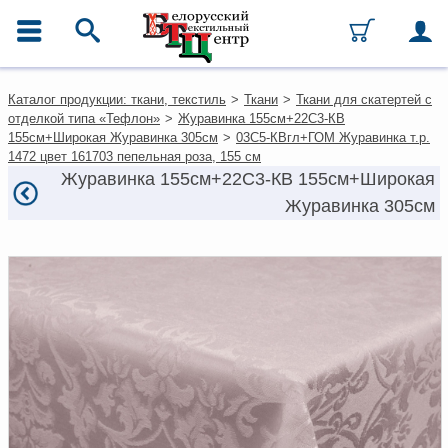
ГЛАВНОЕ МЕНЮ
Контакты
Каталог продукции: ткани, текстиль
>
Ткани
>
Ткани для скатертей с
Каталог
отделкой типа «Тефлон»
>
Журавинка 155см+22С3-КВ
Ткани
155см+Широкая Журавинка 305см
>
03С5-КВгл+ГОМ Журавинка т.р.
Домашний текстиль
1472 цвет 161703 пепельная роза, 155 см
Одежда
Журавинка 155см+22С3-КВ 155см+Широкая
Ковры
Журавинка 305см
Текстиль для ресторанов и
гостиниц
Текстильная галантерея и
фурнитура
Условия работы
Оплата и доставка
Как оформить заказ
Вакансии
Как нас найти
Написать нам