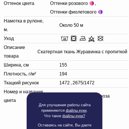
Оттенок цвета
Оттенки розового
,
Оттенки фиолетового
Намотка в рулоне,
Около 50 м
м.
Уход
Описание
Скатертная ткань Журавинка с пропиткой
товара
Ширина, см
155
Плотность, г/м²
194
Ткацкий рисунок
1472
,
2675/1472
Номер и название
161703 пепельная роза
цвета
Для улучшения работы сайта
применяются
файлы куки
.
Что такое
файлы куки?
Оставаясь на сайте, Вы даете