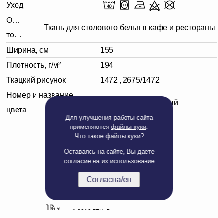
Уход
Описание
Ткань для столового белья в кафе и рестораны
товара
Ширина, см
155
Плотность, г/м²
194
Ткацкий рисунок
1472
,
2675/1472
Номер и название
010301 светло-серый
цвета
Для улучшения работы сайта
применяются
файлы куки
.
Что такое
файлы куки?
Оставаясь на сайте, Вы даете
согласие на их использование
Согласна/ен
Полная версия сайта
© 2019 БТЦ. Все права защищены