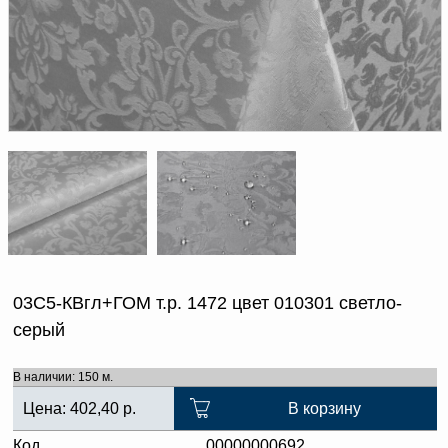
Доверенность на
получение груза
Документы по работе с
персональными данными
Письмо руководителю
Вопросы и ответы
Добавить
Новости | Статьи
в
корзину
03С5-КВгл+ГОМ т.р. 1472 цвет 010301 светло-
серый
В наличии: 150 м.
Цена:
402,40
р.
В корзину
Код
00000000692