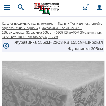
ГЛАВНОЕ МЕНЮ
Контакты
Каталог продукции: ткани, текстиль
>
Ткани
>
Ткани для скатертей с
Каталог
отделкой типа «Тефлон»
>
Журавинка 155см+22С3-КВ
Ткани
155см+Широкая Журавинка 305см
>
03С5-КВгл+ГОМ Журавинка т.р.
Домашний текстиль
1472 цвет 010301 светло-серый, 155см
Одежда
Журавинка 155см+22С3-КВ 155см+Широкая
Ковры
Журавинка 305см
Текстиль для ресторанов и
гостиниц
Текстильная галантерея и
фурнитура
Условия работы
Оплата и доставка
Как оформить заказ
Вакансии
Как нас найти
Написать нам