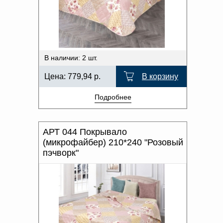
Доверенность на
ПРОИЗВОДИТЕЛЬ
получение груза
Документы по работе с
персональными данными
ХАРАКТЕР РИСУНКА
Письмо руководителю
Вопросы и ответы
ОТТЕНОК ЦВЕТА
В наличии: 2 шт.
Добавить
Новости | Статьи
в
Цена:
779,94
р.
В корзину
корзину
Подробнее
АРТ 044 Покрывало
(микрофайбер) 210*240 "Розовый
пэчворк"