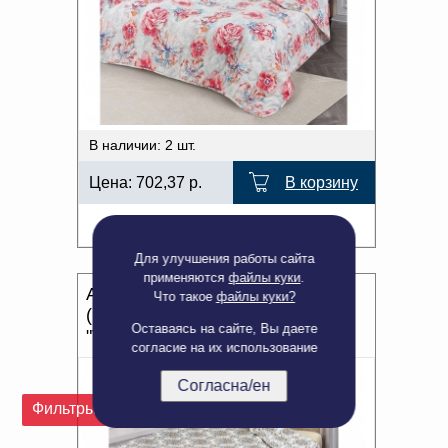
В наличии: 2 шт.
Цена:
702,37
р.
В корзину
Подробнее
Для улучшения работы сайта
применяются
файлы куки
.
АРТ 138 Покрывало стеганое
Что такое
файлы куки?
(микрофайбер) 180*210
Оставаясь на сайте, Вы даете
"Талисман"
согласие на их использование
Согласна/ен
Фильтры