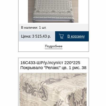
Доверенность на
ХАРАКТЕР РИСУНКА
получение груза
Документы по работе с
персональными данными
ОТТЕНОК ЦВЕТА
Письмо руководителю
Вопросы и ответы
В наличии: 1 шт.
Добавить
Новости | Статьи
в
Цена:
3 515,43
р.
В корзину
корзину
Подробнее
16С433-ШР/у./лсуп/ст 220*225
Покрывало "Релакс" цв. 1 рис. 38