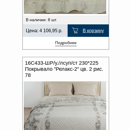
В наличии: 8 шт.
Цена:
4 106,95
р.
В корзину
Подробнее
16С433-ШР/у./лсуп/ст 230*225
Покрывало "Релакс-2" цв. 2 рис.
78