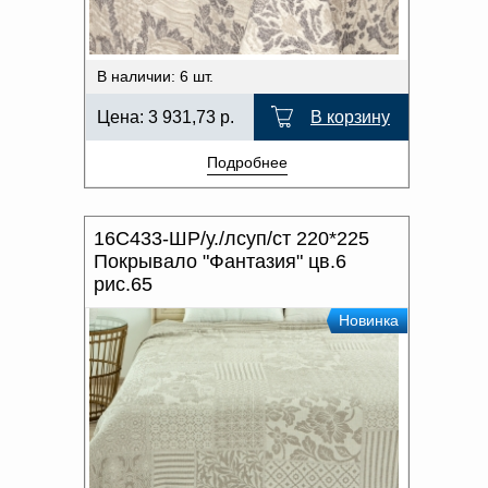
В наличии: 6 шт.
Цена:
3 931,73
р.
В корзину
Подробнее
16С433-ШР/у./лсуп/ст 220*225
Покрывало "Фантазия" цв.6
рис.65
Новинка