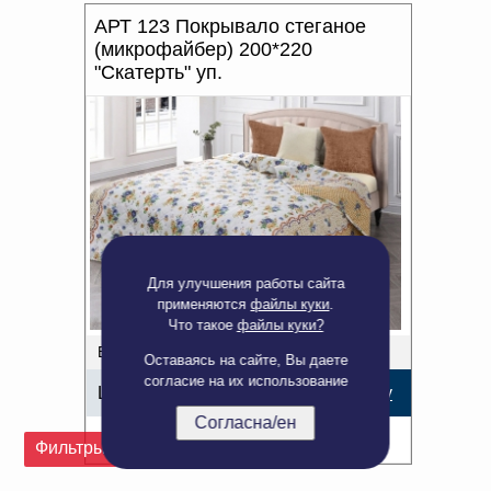
АРТ 123 Покрывало стеганое
(микрофайбер) 200*220
"Скатерть" уп.
Для улучшения работы сайта
применяются
файлы куки
.
Что такое
файлы куки?
В наличии: 2 шт.
Оставаясь на сайте, Вы даете
согласие на их использование
Цена:
795,53
р.
В корзину
Согласна/ен
Подробнее
Фильтры