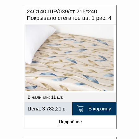
Доверенность на
ПРОИЗВОДИТЕЛЬ
получение груза
24С140-ШР/039/ст 215*240
Документы по работе с
Покрывало стёганое цв. 1 рис. 4
персональными данными
ХАРАКТЕР РИСУНКА
Письмо руководителю
Вопросы и ответы
ОТТЕНОК ЦВЕТА
Добавить
Новости | Статьи
в
корзину
В наличии: 11 шт.
Цена:
3 782,21
р.
В корзину
Подробнее