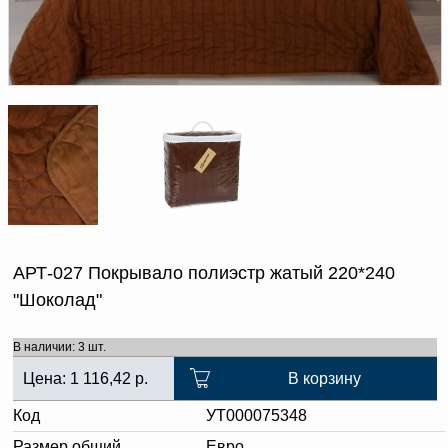
Доверенность на
получение груза
Документы по работе с
персональными данными
Письмо руководителю
Вопросы и ответы
Добавить
Новости | Статьи
в
корзину
АРТ-027 Покрывало полиэстр жатый 220*240
"Шоколад"
В наличии: 3 шт.
Цена:
1 116,42
р.
В корзину
Код
УТ000075348
Размер общий
Евро