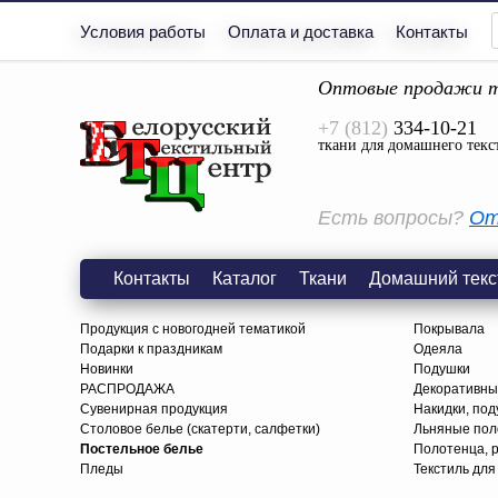
Условия работы
Оплата и доставка
Контакты
Оптовые продажи т
+7 (812)
334-10-21
ткани для домашнего текс
Есть вопросы?
От
Контакты
Каталог
Ткани
Домашний текс
Продукция с новогодней тематикой
Покрывала
Подарки к праздникам
Одеяла
Новинки
Подушки
РАСПРОДАЖА
Декоративны
Сувенирная продукция
Накидки, под
Столовое белье (скатерти, салфетки)
Льняные поло
Постельное белье
Полотенца, 
Пледы
Текстиль для