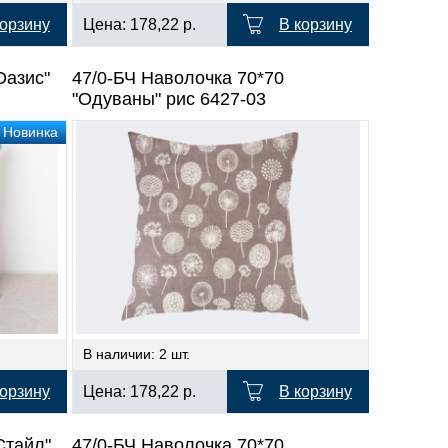
корзину
Цена:
178,22
р.
В корзину
Оазис"
47/0-БЧ Наволочка 70*70
"Одуваны" рис 6427-03
Новинка
В наличии: 2 шт.
корзину
Цена:
178,22
р.
В корзину
Стайл"
47/0-БЧ Наволочка 70*70