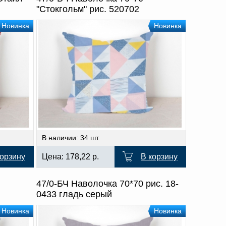
"Стокгольм" рис. 520702
Новинка
Новинка
В наличии: 34 шт.
корзину
Цена:
178,22
р.
В корзину
47/0-БЧ Наволочка 70*70 рис. 18-
0433 гладь серый
Новинка
Новинка