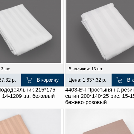
 3 шт.
В наличии: 16 шт.
37,32
р.
В корзину
Цена:
1 637,32
р.
В 
Пододеяльник 215*175
4403-БЧ Простыня на рези
. 14-1209 цв. бежевый
сатин 200*140*25 рис. 15-1
бежево-розовый