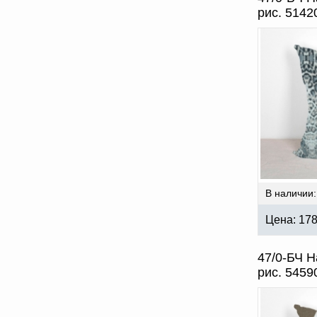
рис. 5142
В наличии:
Цена:
17
47/0-БЧ Н
рис. 5459