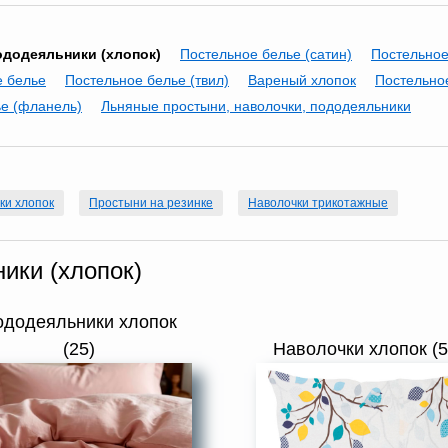
ододеяльники (хлопок)
Постельное белье (сатин)
Постельное
е белье
Постельное белье (твил)
Вареный хлопок
Постельное
е (фланель)
Льняные простыни, наволочки, пододеяльники
ки хлопок
Простыни на резинке
Наволочки трикотажные
ики (хлопок)
ододеяльники хлопок
(25)
Наволочки хлопок (5