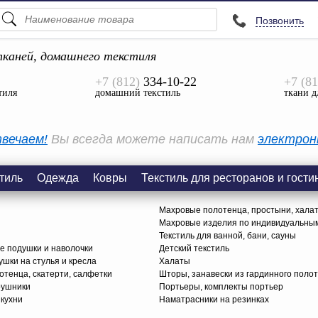
Позвонить
ПОДСКАЗКИ
ТОВАРЫ
каней, домашнего текстиля
+7 (812)
334-10-22
+7 (81
Просмотреть Все
тиля
домашний текстиль
ткани д
КАТЕГОРИИ
вечаем!
Вы всегда можете написать нам
электрон
тиль
Одежда
Ковры
Текстиль для ресторанов и гости
Махровые полотенца, простыни, хала
Махровые изделия по индивидуальны
Текстиль для ванной, бани, сауны
е подушки и наволочки
Детский текстиль
ушки на стулья и кресла
Халаты
тенца, скатерти, салфетки
Шторы, занавески из гардинного поло
рушники
Портьеры, комплекты портьер
 кухни
Наматрасники на резинках