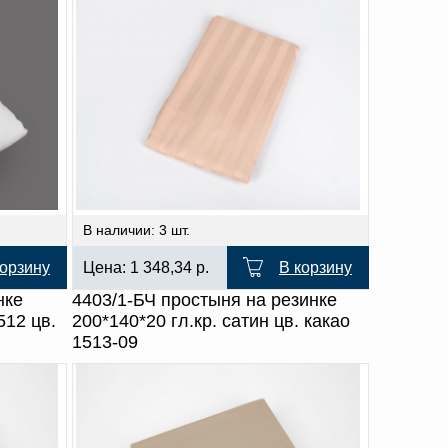
В наличии: 3 шт.
корзину
Цена:
1 348,34
р.
В корзину
нке
4403/1-БЧ простыня на резинке
512 цв.
200*140*20 гл.кр. сатин цв. какао
1513-09