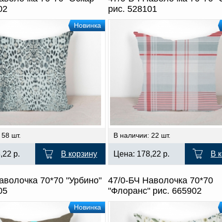
02
рис. 528101
Новинка
 58 шт.
В наличии: 22 шт.
8,22
р.
В корзину
Цена:
178,22
р.
В 
аволочка 70*70 "Урбино"
47/0-БЧ Наволочка 70*70
05
"Флоранс" рис. 665902
Новинка