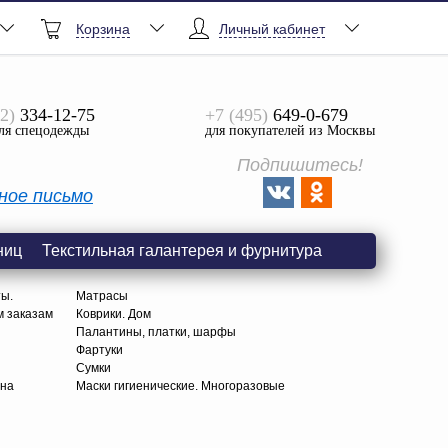
Корзина
Личный кабинет
2)
334-12-75
+7 (495)
649-0-679
ля спецодежды
для покупателей из Москвы
Подпишитесь!
ное письмо
ниц
Текстильная галантерея и фурнитура
ты.
Матрасы
м заказам
Коврики. Дом
Палантины, платки, шарфы
Фартуки
Сумки
тна
Маски гигиенические. Многоразовые