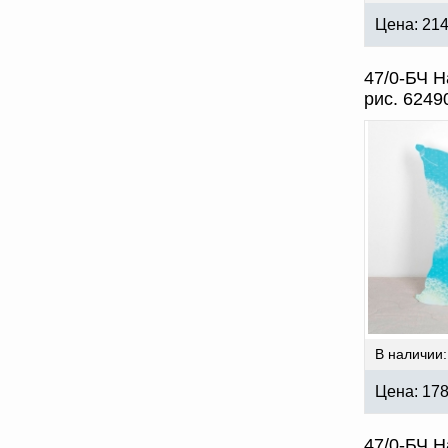
Цена:
21
47/0-БЧ Н
рис. 6249
В наличии:
Цена:
17
47/0-БЧ Н