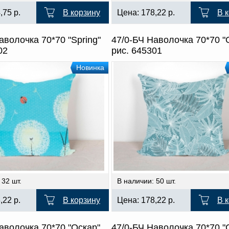
4,75
р.
В корзину
Цена:
178,22
р.
В 
аволочка 70*70 "Spring"
47/0-БЧ Наволочка 70*70 "
02
рис. 645301
Новинка
 32 шт.
В наличии: 50 шт.
8,22
р.
В корзину
Цена:
178,22
р.
В 
аволочка 70*70 "Оскар"
47/0-БЧ Наволочка 70*70 "