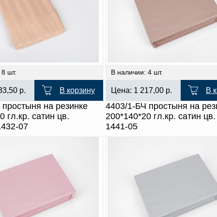
 8 шт.
В наличии: 4 шт.
33,50
р.
В корзину
Цена:
1 217,00
р.
В 
 простыня на резинке
4403/1-БЧ простыня на рез
0 гл.кр. сатин цв.
200*140*20 гл.кр. сатин цв
1432-07
1441-05