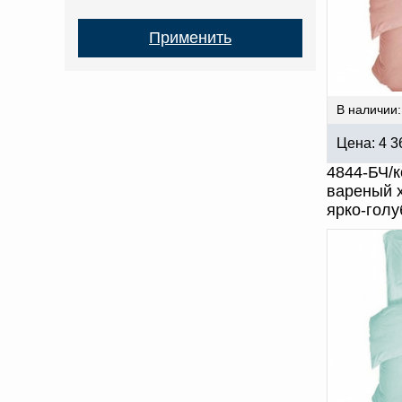
В наличии:
Цена:
4 3
4844-БЧ/к
вареный х
ярко-голу