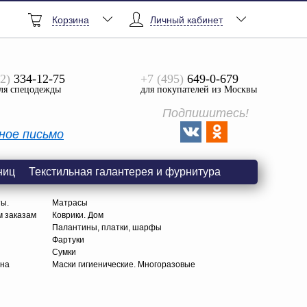
Корзина
Личный кабинет
2)
334-12-75
+7 (495)
649-0-679
ля спецодежды
для покупателей из Москвы
Подпишитесь!
ное письмо
ниц
Текстильная галантерея и фурнитура
ты.
Матрасы
м заказам
Коврики. Дом
Палантины, платки, шарфы
Фартуки
Сумки
тна
Маски гигиенические. Многоразовые