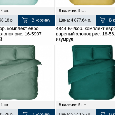
 4 шт.
В наличии: 9 шт.
98,18
р.
В корзину
Цена:
4 877,64
р.
В 
ор. комплект евро
4844-БЧ/кор. комплект евр
лопок рис. 16-5907
вареный хлопок рис. 18-56
й
изумруд
 1 шт.
В наличии: 5 шт.
43,26
р.
В корзину
Цена:
5 343,26
р.
В 