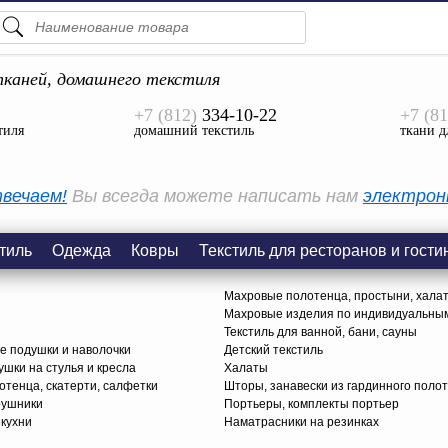
ПОДСКАЗКИ
ТОВАРЫ
каней, домашнего текстиля
+7 (812)
334-10-22
+7 (81
Просмотреть Все
тиля
домашний текстиль
ткани д
КАТЕГОРИИ
вечаем!
Вы всегда можете написать нам
электрон
тиль
Одежда
Ковры
Текстиль для ресторанов и гости
Махровые полотенца, простыни, хала
Махровые изделия по индивидуальны
Текстиль для ванной, бани, сауны
е подушки и наволочки
Детский текстиль
ушки на стулья и кресла
Халаты
тенца, скатерти, салфетки
Шторы, занавески из гардинного поло
рушники
Портьеры, комплекты портьер
 кухни
Наматрасники на резинках