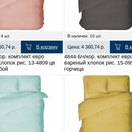
 4 шт.
В наличии: 10 шт.
60,74
р.
В корзину
Цена:
4 360,74
р.
В 
ор. комплект евро
4844-БЧ/кор. комплект евр
лопок рис. 13-4809 цв
вареный хлопок рис. 15-09
бой
горчица