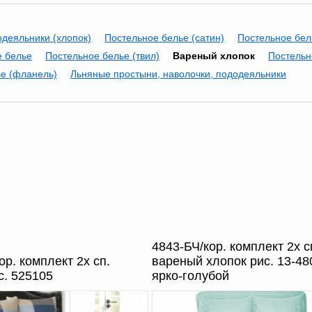
одеяльники (хлопок)
Постельное белье (сатин)
Постельное бел
е белье
Постельное белье (твил)
Вареный хлопок
Постельн
е (фланель)
Льняные простыни, наволочки, пододеяльники
4843-БЧ/кор. комплект 2х с
ор. комплект 2х сп.
вареный хлопок рис. 13-48
с. 525105
ярко-голубой