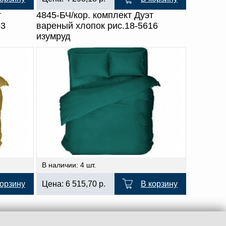
т
4845-БЧ/кор. комплект Дуэт
53
вареный хлопок рис.18-5616
изумруд
В наличии: 4 шт.
корзину
Цена:
6 515,70
р.
В корзину