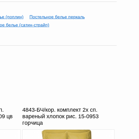
ье (поплин)
Постельное белье перкаль
ое белье (сатин-страйп)
п.
4843-БЧ/кор. комплект 2х сп.
09 цв
вареный хлопок рис. 15-0953
горчица