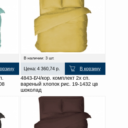
В наличии: 3 шт.
корзину
Цена:
4 360,74
р.
В корзину
п.
4843-БЧ/кор. комплект 2х сп.
08
вареный хлопок рис. 19-1432 цв
шоколад