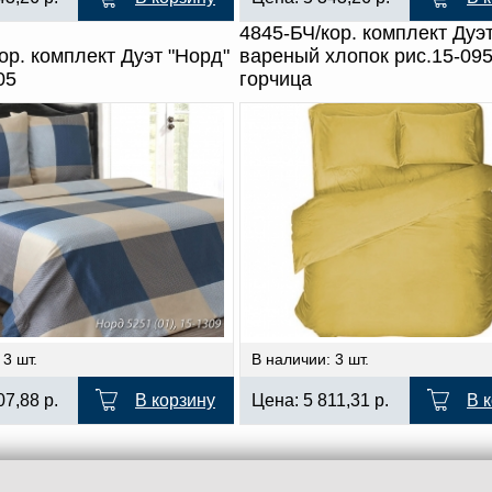
4845-БЧ/кор. комплект Дуэ
ор. комплект Дуэт "Норд"
вареный хлопок рис.15-09
05
горчица
 3 шт.
В наличии: 3 шт.
07,88
р.
В корзину
Цена:
5 811,31
р.
В 