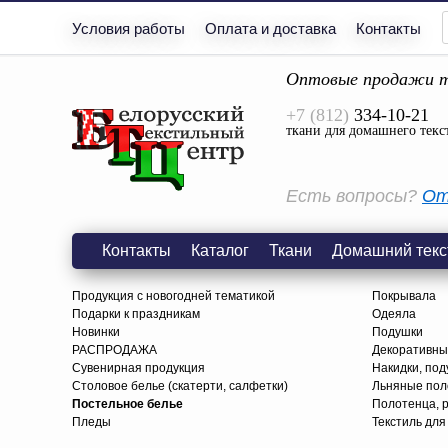
Условия работы
Оплата и доставка
Контакты
Оптовые продажи т
+7 (812)
334-10-21
ткани для домашнего текс
Есть вопросы?
От
Контакты
Каталог
Ткани
Домашний текс
Продукция с новогодней тематикой
Покрывала
Подарки к праздникам
Одеяла
Новинки
Подушки
РАСПРОДАЖА
Декоративны
Сувенирная продукция
Накидки, под
Столовое белье (скатерти, салфетки)
Льняные поло
Постельное белье
Полотенца, 
Пледы
Текстиль для