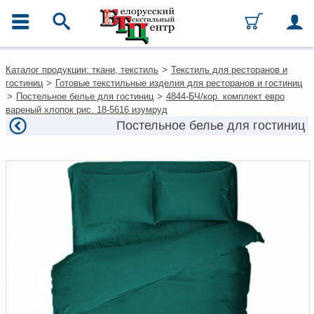
ГЛАВНОЕ МЕНЮ
Контакты
Каталог продукции: ткани, текстиль
>
Текстиль для ресторанов и
Каталог
гостиниц
>
Готовые текстильные изделия для ресторанов и гостиниц
Ткани
>
Постельное белье для гостиниц
>
4844-БЧ/кор. комплект евро
Домашний текстиль
вареный хлопок рис. 18-5616 изумруд
Одежда
Постельное белье для гостиниц
Ковры
Текстиль для ресторанов и
гостиниц
Текстильная галантерея и
фурнитура
Условия работы
Оплата и доставка
Как оформить заказ
Вакансии
Как нас найти
Написать нам