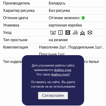
Производитель
Беларусь
Характер рисунка
Без рисунка
Оттенок цвета
Оттенки зеленого
Упаковка
картонная коробка
Уход
Тип простыни
на резинке
Комплектация
Наволочки 2шт
,
Пододеяльник 1шт
,
Простыня 1шт
Тип изделия
Комплект постельного белья
Для улучшения работы сайта
применяются
файлы куки
.
Что такое
файлы куки?
Оставаясь на сайте, Вы даете
согласие на их использование
Согласна/ен
Полная версия сайта