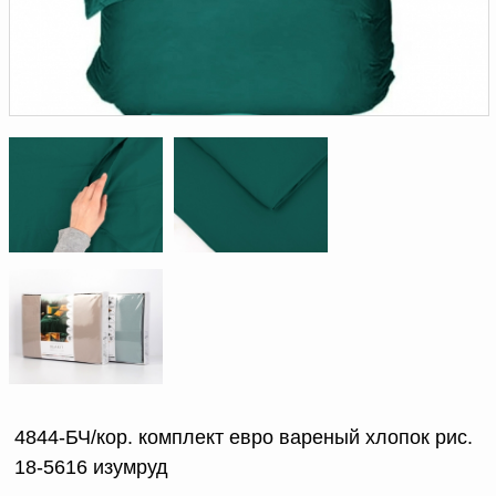
Доверенность на
получение груза
Документы по работе с
персональными данными
Письмо руководителю
Вопросы и ответы
Добавить
Новости | Статьи
в
корзину
4844-БЧ/кор. комплект евро вареный хлопок рис.
18-5616 изумруд