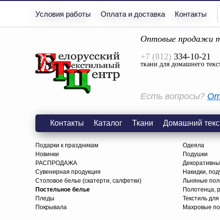
Условия работы
Оплата и доставка
Контакты
Оптовые продажи т
+7 (812)
334-10-21
ткани для домашнего текс
Есть вопросы?
От
Контакты
Каталог
Ткани
Домашний текс
Подарки к праздникам
Одеяла
Новинки
Подушки
РАСПРОДАЖА
Декоративны
Сувенирная продукция
Накидки, под
Столовое белье (скатерти, салфетки)
Льняные поло
Постельное белье
Полотенца, 
Пледы
Текстиль для
Покрывала
Махровые по