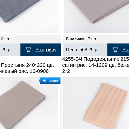
 6 шт.
В наличии: 7 шт.
8,29
р.
В корзину
Цена:
568,29
р.
В 
4255-БЧ Пододеяльник 215
 Простыня 240*220 цв.
сатин рис. 14-1209 цв. беж
чневый рис. 16-0906
2*2
Новинка