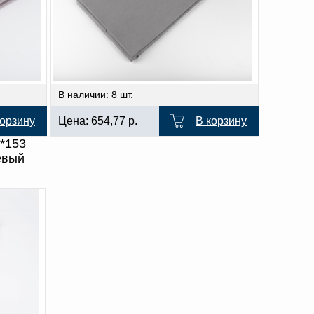
В наличии: 8 шт.
корзину
Цена:
654,77
р.
В корзину
*153
евый