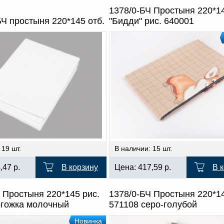
1378/0-БЧ Простыня 220*1
Ч простыня 220*145 отб.
"Бидди" рис. 640001
 19 шт.
В наличии: 15 шт.
4,47
р.
В корзину
Цена:
417,59
р.
В 
 Простыня 220*145 рис.
1378/0-БЧ Простыня 220*14
огожка молочный
571108 серо-голубой
Новинка