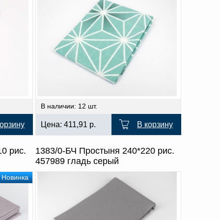
В наличии: 12 шт.
корзину
Цена:
411,91
р.
В корзину
0 рис.
1383/0-БЧ Простыня 240*220 рис.
457989 гладь серый
Новинка