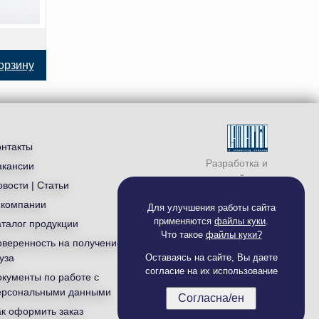
орзину
онтакты
Разработка и
акансии
продвижение сайта —
вости | Статьи
студия «
Ламантин
»
 компании
Для улучшения работы сайта
применяются
файлы куки
.
аталог продукции
Что такое
файлы куки?
оверенность на получение
уза
Оставаясь на сайте, Вы даете
согласие на их использование
окументы по работе с
ерсональными данными
Согласна/ен
ак оформить заказ