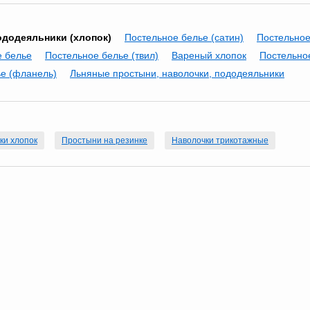
ододеяльники (хлопок)
Постельное белье (сатин)
Постельное
е белье
Постельное белье (твил)
Вареный хлопок
Постельное
е (фланель)
Льняные простыни, наволочки, пододеяльники
ки хлопок
Простыни на резинке
Наволочки трикотажные