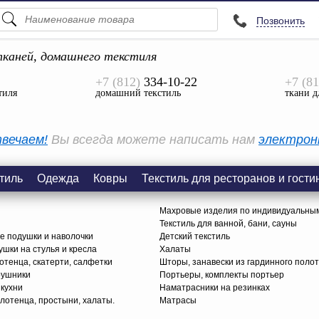
Позвонить
ПОДСКАЗКИ
ТОВАРЫ
каней, домашнего текстиля
+7 (812)
334-10-22
+7 (81
Просмотреть Все
тиля
домашний текстиль
ткани д
КАТЕГОРИИ
вечаем!
Вы всегда можете написать нам
электрон
тиль
Одежда
Ковры
Текстиль для ресторанов и гости
Махровые изделия по индивидуальны
Текстиль для ванной, бани, сауны
е подушки и наволочки
Детский текстиль
ушки на стулья и кресла
Халаты
тенца, скатерти, салфетки
Шторы, занавески из гардинного поло
рушники
Портьеры, комплекты портьер
 кухни
Наматрасники на резинках
лотенца, простыни, халаты.
Матрасы