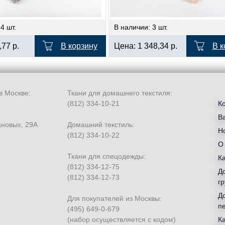
4 шт.
В наличии: 3 шт.
,77
р.
В корзину
Цена:
1 348,34
р.
В к
в Москве:
Ткани для домашнего текстиля:
(812) 334-10-21
К
В
ановых, 29А
Домашний текстиль:
Но
(812) 334-10-22
О
Ткани для спецодежды:
К
(812) 334-12-75
Д
(812) 334-12-73
гр
Д
Для покупателей из Москвы:
п
(495) 649-0-679
(набор осуществляется с кодом)
К