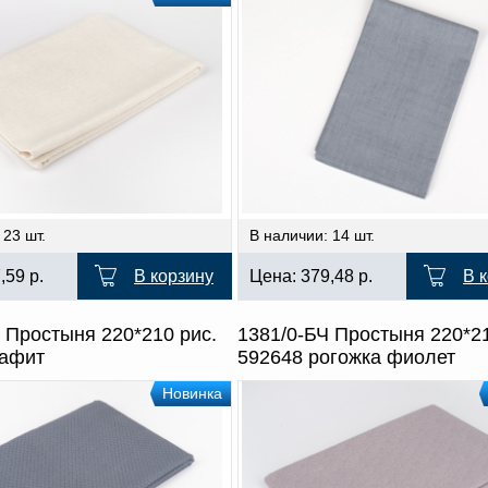
 23 шт.
В наличии: 14 шт.
7,59
р.
В корзину
Цена:
379,48
р.
В 
 Простыня 220*210 рис.
1381/0-БЧ Простыня 220*21
рафит
592648 рогожка фиолет
Новинка