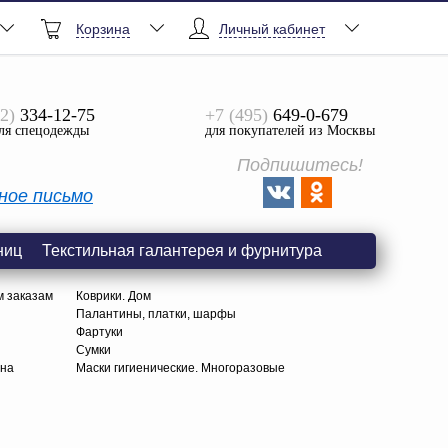
Корзина
Личный кабинет
2)
334-12-75
+7 (495)
649-0-679
ля спецодежды
для покупателей из Москвы
Подпишитесь!
ное письмо
ниц
Текстильная галантерея и фурнитура
м заказам
Коврики. Дом
Палантины, платки, шарфы
Фартуки
Сумки
тна
Маски гигиенические. Многоразовые