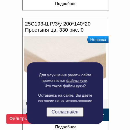
Подробнее
25С193-ШР/3/у 200*140*20
Простыня цв. 330 рис. 0
Новинка
Для улучшения работы сайта
применяются
файлы куки
.
Что такое
файлы куки?
Оставаясь на сайте, Вы даете
согласие на их использование
В наличии: 17 шт.
Согласна/ен
Цена:
1 693,02
р.
В корзину
Фильтры
Подробнее