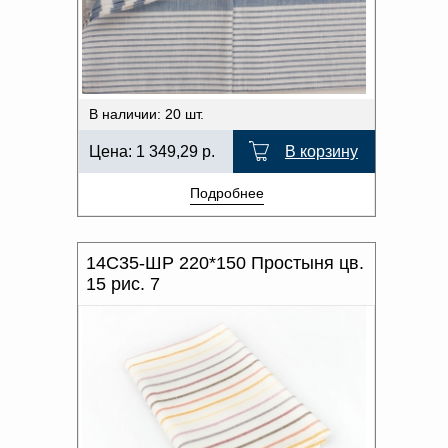
Доверенность на
ПРОИЗВОДИТЕЛЬ
получение груза
Документы по работе с
персональными данными
ХАРАКТЕР РИСУНКА
Письмо руководителю
Вопросы и ответы
ОТТЕНОК ЦВЕТА
В наличии: 20 шт.
Добавить
Новости | Статьи
в
Цена:
1 349,29
р.
В корзину
корзину
Подробнее
14С35-ШР 220*150 Простыня цв.
15 рис. 7