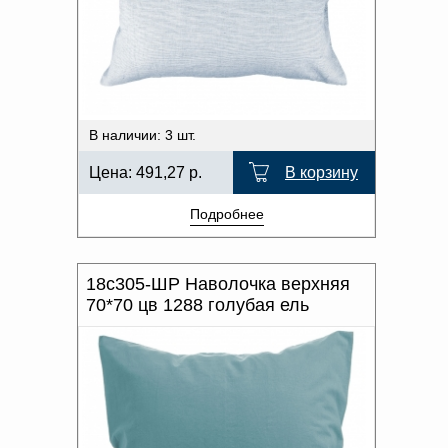
Доверенность на
ХАРАКТЕР РИСУНКА
получение груза
Документы по работе с
персональными данными
ОТТЕНОК ЦВЕТА
Письмо руководителю
Вопросы и ответы
Добавить
Новости | Статьи
В наличии: 3 шт.
в
Цена:
491,27
р.
В корзину
корзину
Подробнее
18с305-ШР Наволочка верхняя
70*70 цв 1288 голубая ель