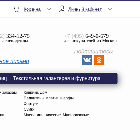
Корзина
Личный кабинет
2)
334-12-75
+7 (495)
649-0-679
ля спецодежды
для покупателей из Москвы
Подпишитесь!
ное письмо
ниц
Текстильная галантерея и фурнитура
м заказам
Коврики. Дом
Палантины, платки, шарфы
Фартуки
Сумки
тна
Маски гигиенические. Многоразовые