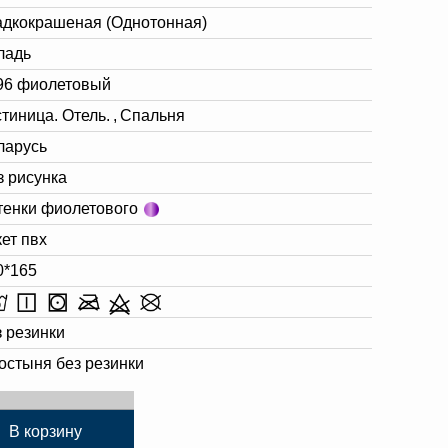
адкокрашеная (Однотонная)
гладь
96 фиолетовый
стиница. Отель.
,
Спальня
ларусь
з рисунка
тенки фиолетового
кет пвх
0*165
з резинки
остыня без резинки
В корзину