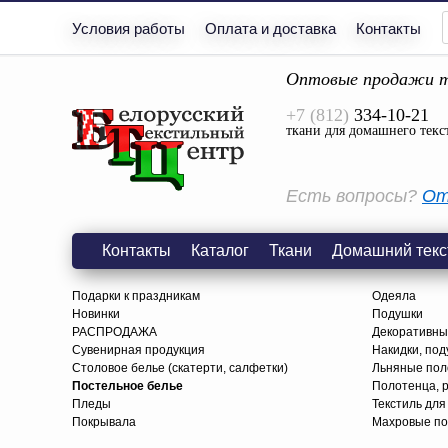
Условия работы
Оплата и доставка
Контакты
Оптовые продажи т
+7 (812)
334-10-21
ткани для домашнего текс
Есть вопросы?
От
Контакты
Каталог
Ткани
Домашний текс
Подарки к праздникам
Одеяла
Новинки
Подушки
РАСПРОДАЖА
Декоративны
Сувенирная продукция
Накидки, под
Столовое белье (скатерти, салфетки)
Льняные поло
Постельное белье
Полотенца, 
Пледы
Текстиль для
Покрывала
Махровые по