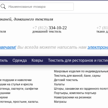
ПОДСКАЗКИ
ТОВАРЫ
каней, домашнего текстиля
+7 (812)
334-10-22
+7 (81
Просмотреть Все
тиля
домашний текстиль
ткани д
КАТЕГОРИИ
вечаем!
Вы всегда можете написать нам
электрон
тиль
Одежда
Ковры
Текстиль для ресторанов и гости
Махровые изделия по индивидуальны
Текстиль для ванной, бани, сауны
е подушки и наволочки
Детский текстиль
ушки на стулья и кресла
Халаты
тенца, скатерти, салфетки
Шторы, занавески из гардинного поло
рушники
Портьеры, комплекты портьер
 кухни
Наматрасники на резинках
лотенца, простыни, халаты.
Матрасы