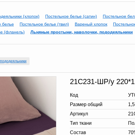
одеяльники (хлопок)
Постельное белье (сатин)
Постельное бел
е белье
Постельное белье (твил)
Вареный хлопок
Постельное
е (фланель)
Льняные простыни, наволочки, пододеяльники
 пододеяльники
21С231-ШР/у 220*1
Код
УТ
Размер общий
1,
Артикул
21
Тип ткани
По
Состав
70