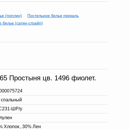
ье (поплин)
Постельное белье перкаль
 белье (сатин-страйп)
65 Простыня цв. 1496 фиолет.
000075724
5 спальный
С231-ШР/у
лулен
% Хлопок
,
30% Лен