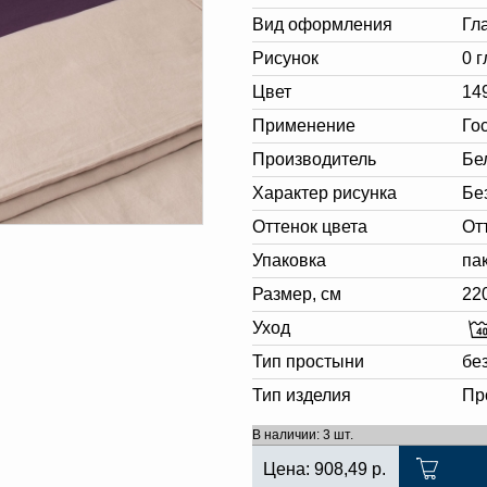
Вид оформления
Гл
Рисунок
0 
Цвет
14
Применение
Го
Производитель
Бе
Характер рисунка
Бе
Оттенок цвета
От
Упаковка
па
Размер, см
22
Уход
Тип простыни
бе
Тип изделия
Пр
В наличии: 3 шт.
Цена:
908,49
р.