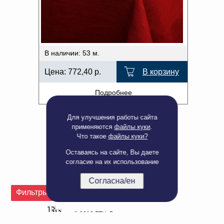
В наличии: 53 м.
Цена:
772,40
р.
В корзину
Подробнее
Для улучшения работы сайта
применяются
файлы куки
.
Что такое
файлы куки?
Оставаясь на сайте, Вы даете
согласие на их использование
Согласна/ен
Полная версия сайта
Фильтры
© 2019 БТЦ. Все права защищены