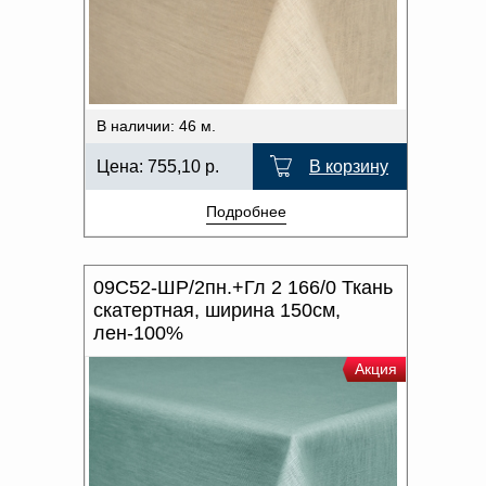
Доверенность на
ОТТЕНОК ЦВЕТА
получение груза
Документы по работе с
персональными данными
Письмо руководителю
Вопросы и ответы
В наличии: 46 м.
Добавить
Новости | Статьи
в
Цена:
755,10
р.
В корзину
корзину
Подробнее
09С52-ШР/2пн.+Гл 2 166/0 Ткань
скатертная, ширина 150см,
лен-100%
Акция