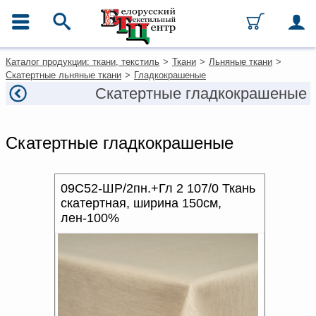
ГЛАВНОЕ МЕНЮ
Фильтры
Очистить фильтры
Контакты
Каталог продукции: ткани, текстиль
>
Ткани
>
Льняные ткани
>
Цена, руб
Каталог
Скатертные льняные ткани
>
Гладкокрашеные
Ткани
Скатертные гладкокрашеные
от
до
Домашний текстиль
Одежда
ТИП
Ковры
Скатертные гладкокрашеные
Текстиль для ресторанов и
гостиниц
СОСТАВ
Текстильная галантерея и
фурнитура
09С52-ШР/2пн.+Гл 2 107/0 Ткань
ПЛОТНОСТЬ, Г/М²
скатертная, ширина 150см,
лен-100%
Условия работы
ШИРИНА, СМ
Оплата и доставка
ВИД ОФОРМЛЕНИЯ
Как оформить заказ
ПРОИЗВОДИТЕЛЬ
Вакансии
Как нас найти
ХАРАКТЕР РИСУНКА
Написать нам