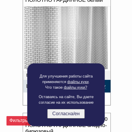
ПОЛОТНО ГАРДИННОЕ белый
В наличии: 270 м.
Для улучшения работы сайта
применяются
файлы куки
.
Цена:
148,76
р.
В корзину
Что такое
файлы куки?
Оставаясь на сайте, Вы даете
Подробнее
согласие на их использование
Согласна/ен
2.50м С188БНК/250 06С6096-Г50
Фильтры
ПОЛОТНО ГАРДИННОЕ бледно-
бирюзовый