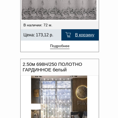
Доверенность на
ОТТЕНОК ЦВЕТА
получение груза
Документы по работе с
персональными данными
ВИД КРОМКИ
Письмо руководителю
В наличии: 72 м.
Вопросы и ответы
Добавить
Новости | Статьи
Цена:
173,12
р.
В корзину
в
Подробнее
корзину
2.50м 698Н/250 ПОЛОТНО
ГАРДИННОЕ белый