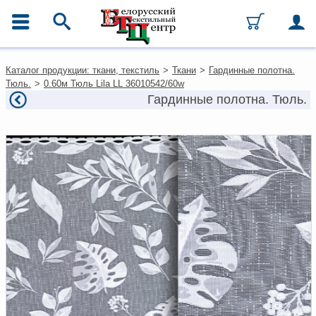
ГЛАВНОЕ МЕНЮ
Контакты
Каталог продукции: ткани, текстиль
>
Ткани
>
Гардинные полотна.
Каталог
Тюль.
>
0.60м Тюль Lila LL 36010542/60w
Ткани
Гардинные полотна. Тюль.
Домашний текстиль
Одежда
Ковры
Текстиль для ресторанов и
гостиниц
Текстильная галантерея и
фурнитура
Условия работы
Оплата и доставка
Как оформить заказ
Вакансии
Как нас найти
Написать нам