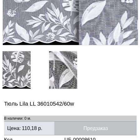
Доверенность на
получение груза
Документы по работе с
персональными данными
Письмо руководителю
Вопросы и ответы
Добавить
Новости | Статьи
в
корзину
Тюль Lila LL 36010542/60w
В наличии: 0 м.
Цена:
110,18
р.
Предзаказ
Код
ЦБ-00008610