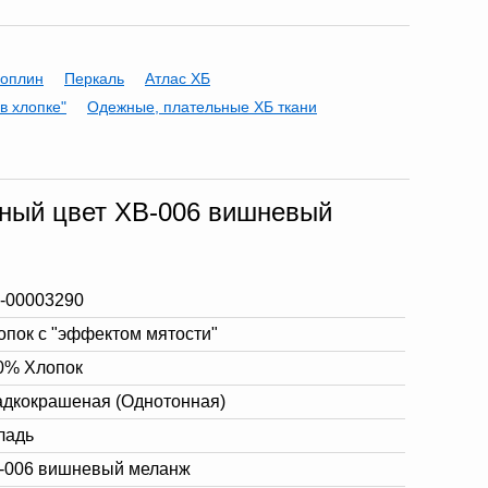
оплин
Перкаль
Атлас ХБ
в хлопке"
Одежные, плательные ХБ ткани
еный цвет XB-006 вишневый
-00003290
опок с "эффектом мятости"
0% Хлопок
адкокрашеная (Однотонная)
гладь
-006 вишневый меланж