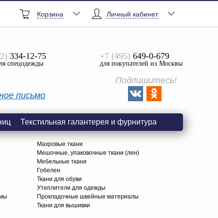
Корзина
Личный кабинет
2)
334-12-75
+7 (495)
649-0-679
ля спецодежды
для покупателей из Москвы
Подпишитесь!
ное письмо
ниц
Текстильная галантерея и фурнитура
Махровые ткани
Мешочные, упаковочные ткани (лен)
Мебельные ткани
Гобелен
Ткани для обуви
я
Утеплители для одежды
амы
Прокладочные швейные материалы
Ткани для вышивки