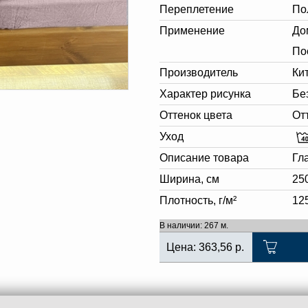
Переплетение
По
Применение
До
По
Производитель
Ки
Характер рисунка
Бе
Оттенок цвета
От
Уход
Описание товара
Гл
Ширина, см
25
Плотность, г/м²
12
В наличии: 267 м.
Цена:
363,56
р.