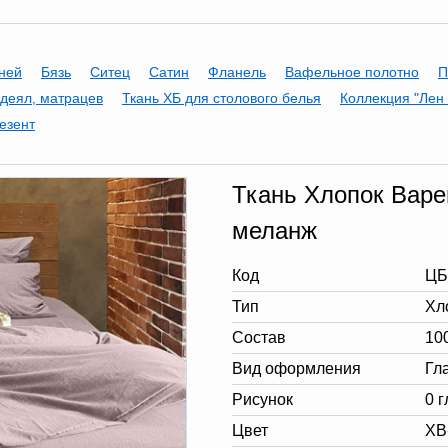
аней
Бязь
Ситец
Сатин
Фланель
Вафельное полотно
П
одеял, матрацев
Ткань ХБ для столового белья
Коллекция "Лен 
езент
Ткань Хлопок Вар
меланж
Код
ЦБ
Тип
Хл
Состав
10
Вид оформления
Гл
Рисунок
0 
Цвет
XB