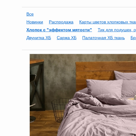
Все
Новинки
Распродажа
Карты цветов хлопковых тк
Хлопок с "эффектом мятости"
Тик для подушек, 
Двунитка ХБ
Саржа ХБ
Палаточная ХБ ткань
Бр