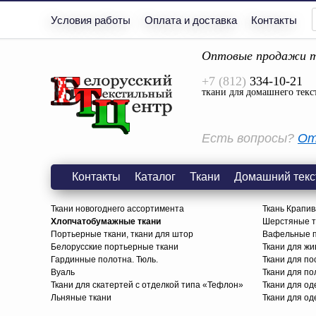
Условия работы
Оплата и доставка
Контакты
Оптовые продажи т
+7 (812)
334-10-21
ткани для домашнего текс
Есть вопросы?
От
Контакты
Каталог
Ткани
Домашний текс
Ткани новогоднего ассортимента
Ткань Крапив
Хлопчатобумажные ткани
Шерстяные тк
Портьерные ткани, ткани для штор
Вафельные п
Белорусские портьерные ткани
Ткани для жи
Гардинные полотна. Тюль.
Ткани для по
Вуаль
Ткани для п
Ткани для скатертей с отделкой типа «Тефлон»
Ткани для о
Льняные ткани
Ткани для од