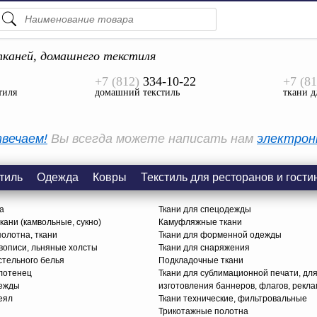
ПОДСКАЗКИ
ТОВАРЫ
каней, домашнего текстиля
+7 (812)
334-10-22
+7 (81
Просмотреть Все
тиля
домашний текстиль
ткани д
КАТЕГОРИИ
вечаем!
Вы всегда можете написать нам
электрон
тиль
Одежда
Ковры
Текстиль для ресторанов и гости
а
Ткани для спецодежды
ани (камвольные, сукно)
Камуфляжные ткани
олотна, ткани
Ткани для форменной одежды
вописи, льняные холсты
Ткани для снаряжения
стельного белья
Подкладочные ткани
олотенец
Ткани для сублимационной печати, дл
дежды
изготовления баннеров, флагов, рекл
еял
Ткани технические, фильтровальные
Трикотажные полотна