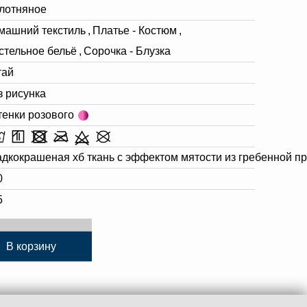
лотняное
машний текстиль
,
Платье - Костюм
,
стельное бельё
,
Сорочка - Блузка
тай
з рисунка
тенки розового
адкокрашеная хб ткань с эффектом мятости из гребенной п
0
5
В корзину