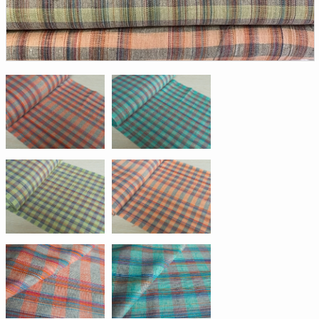
Доверенность на
получение груза
Документы по работе с
персональными данными
Письмо руководителю
Вопросы и ответы
Добавить
Новости | Статьи
в
корзину