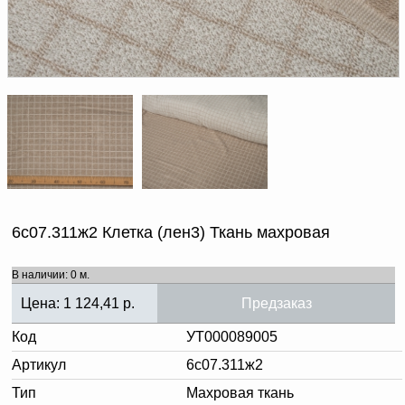
Доверенность на
получение груза
Документы по работе с
персональными данными
Письмо руководителю
Вопросы и ответы
Добавить
Новости | Статьи
в
корзину
6с07.311ж2 Клетка (лен3) Ткань махровая
В наличии: 0 м.
Цена:
1 124,41
р.
Предзаказ
Код
УТ000089005
Артикул
6с07.311ж2
Тип
Махровая ткань