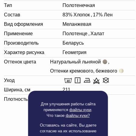
Тип
Полотенечная
Состав
83% Хлопок
,
17% Лен
Вид оформления
Меланжевая
Применение
Полотенце
,
Халат
Производитель
Беларусь
Характер рисунка
Геометрия
Оттенок цвета
Натуральный льняной
,
Оттенки кремового, бежевого
Уход
Ширина, см
211
Плотность, г/м²
390
Для улучшения работы сайта
применяются
файлы куки
.
Что такое
файлы куки?
Оставаясь на сайте, Вы даете
согласие на их использование