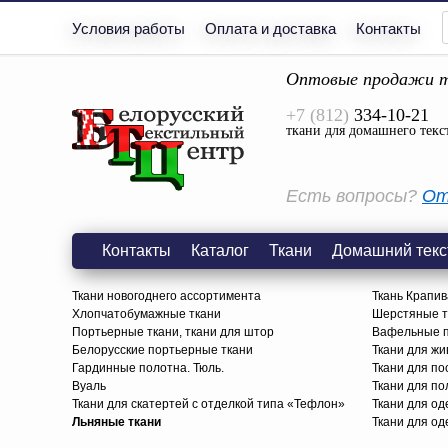
Условия работы
Оплата и доставка
Контакты
Оптовые продажи т
+7 (812)
334-10-21
ткани для домашнего текс
Есть вопросы?
От
Контакты
Каталог
Ткани
Домашний текс
Ткани новогоднего ассортимента
Ткань Крапив
Хлопчатобумажные ткани
Шерстяные тк
Портьерные ткани, ткани для штор
Вафельные п
Белорусские портьерные ткани
Ткани для жи
Гардинные полотна. Тюль.
Ткани для по
Вуаль
Ткани для п
Ткани для скатертей с отделкой типа «Тефлон»
Ткани для о
Льняные ткани
Ткани для од