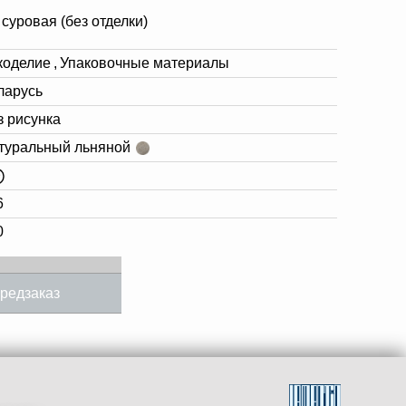
 суровая (без отделки)
коделие
,
Упаковочные материалы
ларусь
з рисунка
туральный льняной
6
0
редзаказ