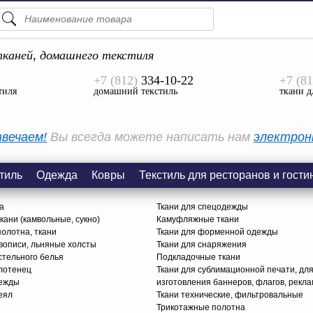
ПОДСКАЗКИ
ТОВАРЫ
каней, домашнего текстиля
+7 (812)
334-10-22
+7 (81
Просмотреть Все
тиля
домашний текстиль
ткани д
КАТЕГОРИИ
вечаем!
Вы всегда можете написать нам
электрон
тиль
Одежда
Ковры
Текстиль для ресторанов и гости
а
Ткани для спецодежды
ани (камвольные, сукно)
Камуфляжные ткани
олотна, ткани
Ткани для форменной одежды
вописи, льняные холсты
Ткани для снаряжения
стельного белья
Подкладочные ткани
олотенец
Ткани для сублимационной печати, дл
дежды
изготовления баннеров, флагов, рекл
еял
Ткани технические, фильтровальные
Трикотажные полотна