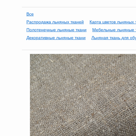
Все
Распродажа льняных тканей
Карта цветов льняных 
Полотенечные льняные ткани
Мебельные льняные 
Декоративные льняные ткани
Льняная ткань для об