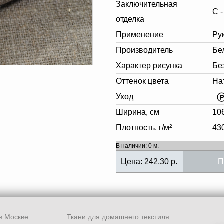
Заключительная
С -
отделка
Применение
Ру
Производитель
Бе
Характер рисунка
Бе
Оттенок цвета
На
Уход
Ширина, см
10
Плотность, г/м²
43
В наличии: 0 м.
Цена:
242,30
р.
П
в Москве:
Ткани для домашнего текстиля: