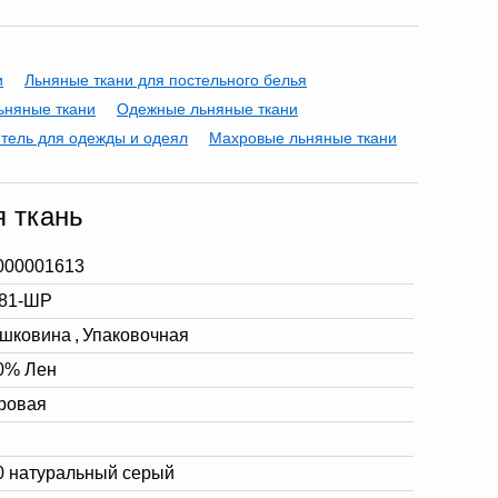
и
Льняные ткани для постельного белья
ьняные ткани
Одежные льняные ткани
тель для одежды и одеял
Махровые льняные ткани
 ткань
000001613
81-ШР
шковина
,
Упаковочная
0% Лен
ровая
0 натуральный серый