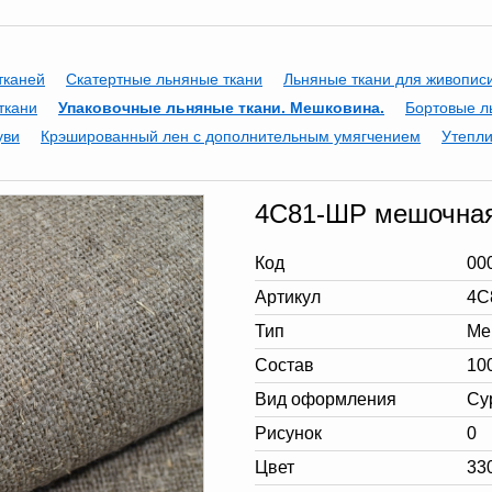
тканей
Скатертные льняные ткани
Льняные ткани для живопис
ткани
Упаковочные льняные ткани. Мешковина.
Бортовые л
уви
Крэшированный лен с дополнительным умягчением
Утепли
4С81-ШР мешочная
Код
00
Артикул
4С
Тип
Ме
Состав
10
Вид оформления
Су
Рисунок
0
Цвет
33