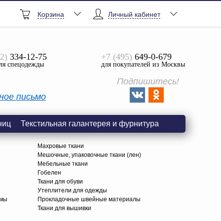
Корзина
Личный кабинет
2)
334-12-75
+7 (495)
649-0-679
ля спецодежды
для покупателей из Москвы
Подпишитесь!
ное письмо
ниц
Текстильная галантерея и фурнитура
Махровые ткани
Мешочные, упаковочные ткани (лен)
Мебельные ткани
Гобелен
Ткани для обуви
я
Утеплители для одежды
амы
Прокладочные швейные материалы
Ткани для вышивки