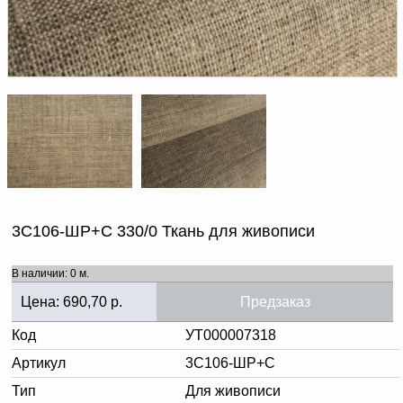
Доверенность на
получение груза
Документы по работе с
персональными данными
Письмо руководителю
Вопросы и ответы
Добавить
Новости | Статьи
в
корзину
3С106-ШР+С 330/0 Ткань для живописи
В наличии: 0 м.
Цена:
690,70
р.
Предзаказ
Код
УТ000007318
Артикул
3С106-ШР+С
Тип
Для живописи