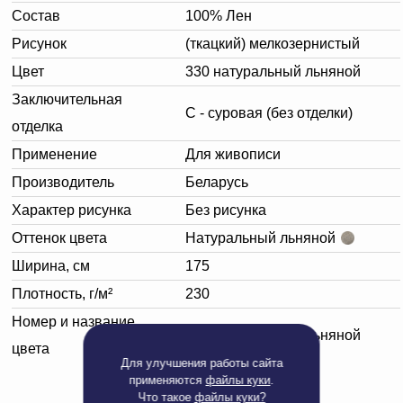
Состав
100% Лен
Рисунок
(ткацкий) мелкозернистый
Цвет
330 натуральный льняной
Заключительная
С - суровая (без отделки)
отделка
Применение
Для живописи
Производитель
Беларусь
Характер рисунка
Без рисунка
Оттенок цвета
Натуральный льняной
Ширина, см
175
Плотность, г/м²
230
Номер и название
330 натуральный льняной
цвета
Для улучшения работы сайта
применяются
файлы куки
.
Что такое
файлы куки?