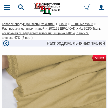
ГЛАВНОЕ МЕНЮ
Контакты
Каталог продукции: ткани, текстиль
>
Ткани
>
Льняные ткани
>
Каталог
Распродажа льняных тканей
>
20С161-ШР/140+ГлХМz 802/0 Ткань
Ткани
костюмная "с эффектом мятости", ширина 140см, лен-53%
Домашний текстиль
вискоза-47% (2 сорт)
Одежда
Распродажа льняных тканей
Ковры
Текстиль для ресторанов и
гостиниц
Акция
Текстильная галантерея и
фурнитура
Условия работы
Оплата и доставка
Как оформить заказ
Вакансии
Как нас найти
Написать нам