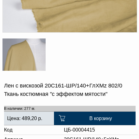
Доверенность на
получение груза
Документы по работе с
персональными данными
Письмо руководителю
Вопросы и ответы
Добавить
Новости | Статьи
в
корзину
Лен с вискозой 20С161-ШР/140+ГлХМz 802/0
Ткань костюмная "с эффектом мятости"
В наличии: 277 м.
Цена:
489,20
р.
В корзину
Код
ЦБ-00004415