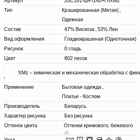
Артикул
20С161-ШР/140+ГлХМz
Тип
Крэшированная (Мятая)
,
Одежная
Состав
47% Вискоза
,
53% Лен
Вид оформления
Гладкокрашеная (Однотонная)
Рисунок
0 гладь
Цвет
802 песок
Заключительная
XMz – химическая и механическая обработка с фи
отделка
Применение
Бытовая одежда
,
Платье - Костюм
Производитель
Беларусь
Характер рисунка
Без рисунка
Оттенок цвета
Оттенки кремового, бежевого
Уход