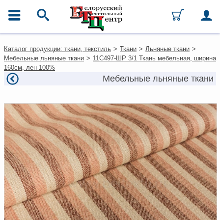
ГЛАВНОЕ МЕНЮ
Контакты
Каталог продукции: ткани, текстиль
>
Ткани
>
Льняные ткани
>
Каталог
Мебельные льняные ткани
>
11С497-ШР 3/1 Ткань мебельная, ширина
Ткани
160см, лен-100%
Домашний текстиль
Мебельные льняные ткани
Одежда
Ковры
Текстиль для ресторанов и
гостиниц
Текстильная галантерея и
фурнитура
Условия работы
Оплата и доставка
Как оформить заказ
Вакансии
Как нас найти
Написать нам