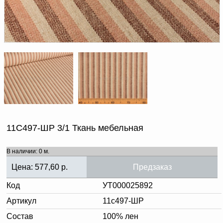
Доверенность на
получение груза
Документы по работе с
персональными данными
Письмо руководителю
Вопросы и ответы
Добавить
Новости | Статьи
в
корзину
11С497-ШР 3/1 Ткань мебельная
В наличии: 0 м.
Цена:
577,60
р.
Предзаказ
Код
УТ000025892
Артикул
11с497-ШР
Состав
100% лен