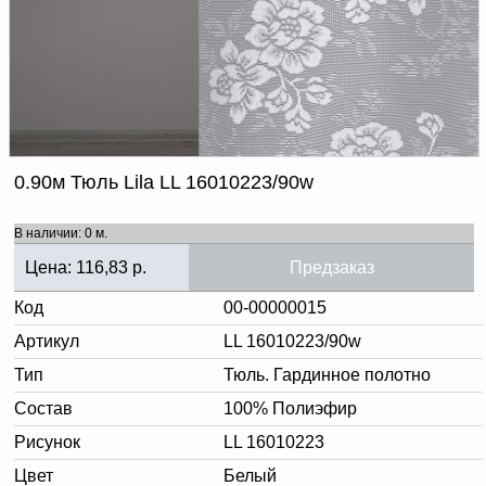
Доверенность на
получение груза
Документы по работе с
персональными данными
Письмо руководителю
Вопросы и ответы
Добавить
Новости | Статьи
в
0.90м Тюль Lila LL 16010223/90w
корзину
В наличии: 0 м.
Цена:
116,83
р.
Предзаказ
Код
00-00000015
Артикул
LL 16010223/90w
Тип
Тюль. Гардинное полотно
Состав
100% Полиэфир
Рисунок
LL 16010223
Цвет
Белый