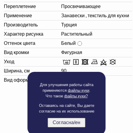
Переплетение
Просвечивающее
Применение
Занавески
,
текстиль для кухни
Производитель
Турция
Характер рисунка
Растительный
Оттенок цвета
Белый
Вид кромки
Фигурная
Уход
Ширина, см
90
Вид оформления
Белая
Для улучшения работы сайта
применяются
файлы куки
.
Что такое
файлы куки?
Оставаясь на сайте, Вы даете
согласие на их использование
Согласна/ен
Полная версия сайта