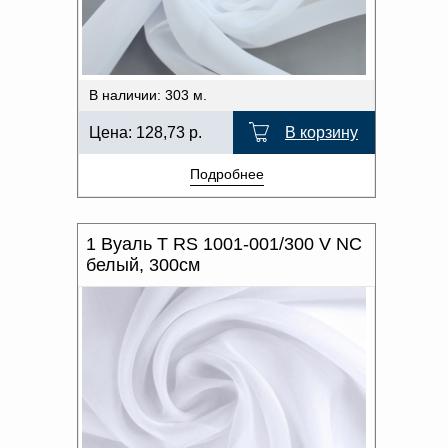
Доверенность на
ХАРАКТЕР РИСУНКА
получение груза
Документы по работе с
персональными данными
ОТТЕНОК ЦВЕТА
Письмо руководителю
В наличии: 303 м.
Вопросы и ответы
НАЛИЧИЕ
Добавить
Новости | Статьи
УТЯЖЕЛИТЕЛЯ
Цена:
128,73
р.
В корзину
в
Подробнее
корзину
1 Вуаль T RS 1001-001/300 V NC
белый, 300см