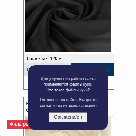
В наличии: 120 м.
Цена:
131,75
р.
В корзину
Для улучшения работы сайта
Подробнее
применяются
файлы куки
.
Что такое
файлы куки?
Оставаясь на сайте, Вы даете
Вуаль TVF lux-104/300 V
согласие на их использование
бежевый, 300см
Согласна/ен
Фильтры