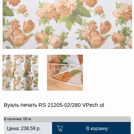
Доверенность на
получение груза
Документы по работе с
персональными данными
Письмо руководителю
Вопросы и ответы
Добавить
Новости | Статьи
в
корзину
Вуаль печать RS 21205-02/280 VPech ut
В наличии: 69 м.
Цена:
238,59
р.
В корзину