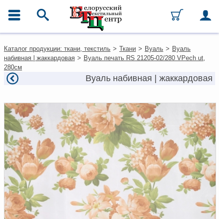
ГЛАВНОЕ МЕНЮ
Контакты
Каталог продукции: ткани, текстиль
>
Ткани
>
Вуаль
>
Вуаль
Каталог
набивная | жаккардовая
>
Вуаль печать RS 21205-02/280 VPech ut,
Ткани
280см
Домашний текстиль
Вуаль набивная | жаккардовая
Одежда
Ковры
Текстиль для ресторанов и
гостиниц
Текстильная галантерея и
фурнитура
Условия работы
Оплата и доставка
Как оформить заказ
Вакансии
Как нас найти
Написать нам