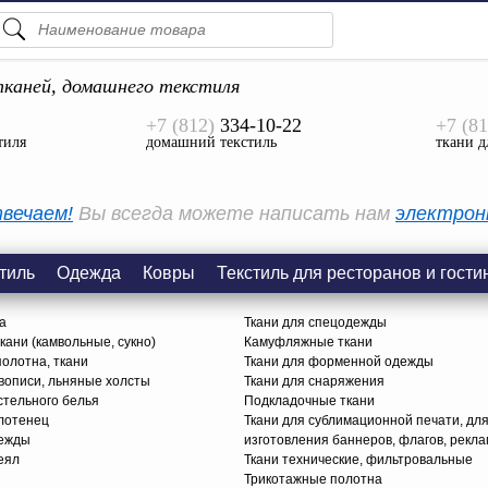
ПОДСКАЗКИ
ТОВАРЫ
каней, домашнего текстиля
+7 (812)
334-10-22
+7 (81
Просмотреть Все
тиля
домашний текстиль
ткани д
КАТЕГОРИИ
вечаем!
Вы всегда можете написать нам
электрон
тиль
Одежда
Ковры
Текстиль для ресторанов и гости
а
Ткани для спецодежды
ани (камвольные, сукно)
Камуфляжные ткани
олотна, ткани
Ткани для форменной одежды
вописи, льняные холсты
Ткани для снаряжения
стельного белья
Подкладочные ткани
олотенец
Ткани для сублимационной печати, дл
дежды
изготовления баннеров, флагов, рекл
еял
Ткани технические, фильтровальные
Трикотажные полотна