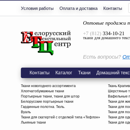
Условия работы
Оплата и доставка
Контакты
Оптовые продажи т
+7 (812)
334-10-21
ткани для домашнего текс
Есть вопросы?
От
Контакты
Каталог
Ткани
Домашний текс
Ткани новогоднего ассортимента
Ткань Крапив
Хлопчатобумажные ткани
Шерстяные тк
Портьерные ткани, ткани для штор
Вафельные п
Белорусские портьерные ткани
Ткани для жи
Гардинные полотна. Тюль.
Ткани для по
Вуаль
Ткани для п
Ткани для скатертей с отделкой типа «Тефлон»
Ткани для о
Льняные ткани
Ткани для од