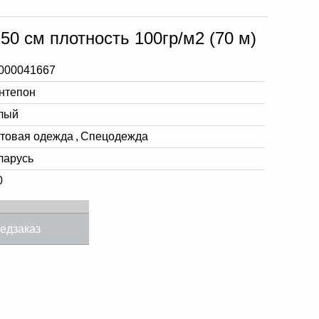
0 см плотность 100гр/м2 (70 м)
000041667
нтепон
лый
товая одежда
,
Спецодежда
ларусь
0
едзаказ