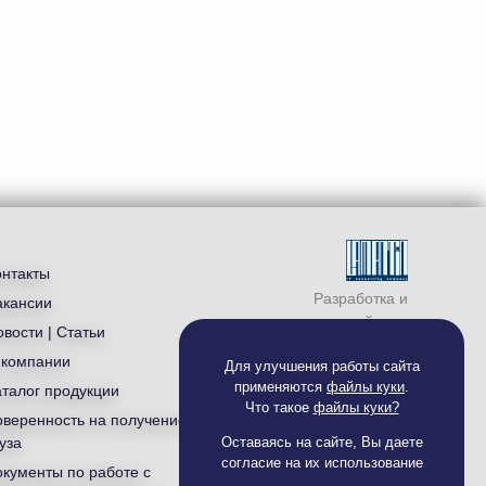
онтакты
Разработка и
акансии
продвижение сайта —
вости | Статьи
студия «
Ламантин
»
 компании
Для улучшения работы сайта
применяются
файлы куки
.
аталог продукции
Что такое
файлы куки?
оверенность на получение
уза
Оставаясь на сайте, Вы даете
согласие на их использование
окументы по работе с