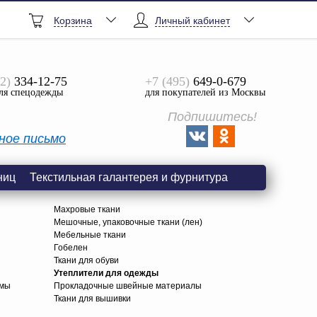
Корзина
Личный кабинет
2)
334-12-75
+7 (495)
649-0-679
ля спецодежды
для покупателей из Москвы
Подпишитесь!
ное письмо
ниц
Текстильная галантерея и фурнитура
Махровые ткани
Мешочные, упаковочные ткани (лен)
Мебельные ткани
Гобелен
Ткани для обуви
я
Утеплители для одежды
амы
Прокладочные швейные материалы
Ткани для вышивки