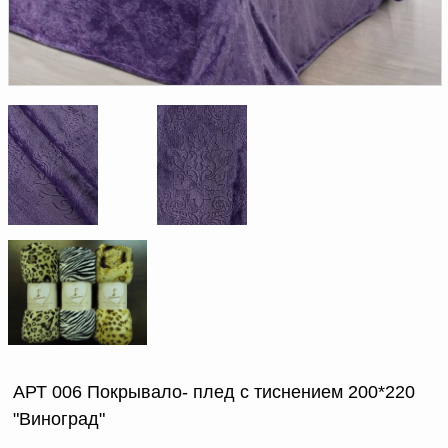
Доверенность на
получение груза
Документы по работе с
персональными данными
Письмо руководителю
Вопросы и ответы
Добавить
Новости | Статьи
в
корзину
АРТ 006 Покрывало- плед с тиснением 200*220
"Виноград"