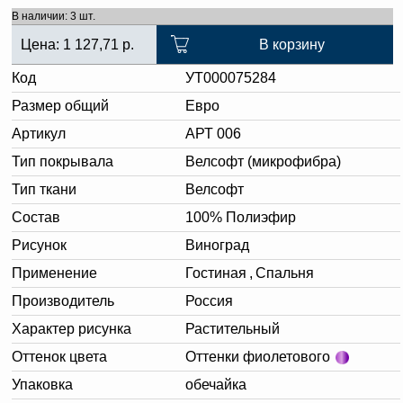
В наличии: 3 шт.
Цена:
1 127,71
р.
В корзину
Код
УТ000075284
Размер общий
Евро
Артикул
АРТ 006
Тип покрывала
Велсофт (микрофибра)
Тип ткани
Велсофт
Состав
100% Полиэфир
Рисунок
Виноград
Применение
Гостиная
,
Спальня
Производитель
Россия
Характер рисунка
Растительный
Оттенок цвета
Оттенки фиолетового
Упаковка
обечайка