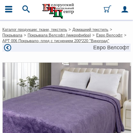
ГЛАВНОЕ МЕНЮ
Контакты
Каталог продукции: ткани, текстиль
>
Домашний текстиль
>
Каталог
Покрывала
>
Покрывала Велсофт (микрофибра)
>
Евро Велсофт
>
Ткани
АРТ 006 Покрывало- плед с тиснением 200*220 "Виноград"
Домашний текстиль
Евро Велсофт
Одежда
Ковры
Текстиль для ресторанов и
гостиниц
Текстильная галантерея и
фурнитура
Условия работы
Оплата и доставка
Как оформить заказ
Вакансии
Как нас найти
Написать нам