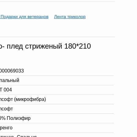
 Подарки для ветеранов
Лента триколор
- плед стриженый 180*210
000069033
спальный
Т 004
лсофт (микрофибра)
лсофт
0% Полиэфир
ренго