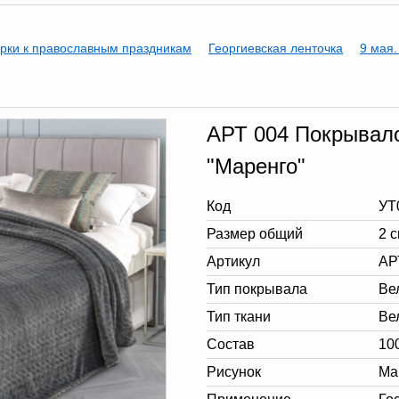
рки к православным праздникам
Георгиевская ленточка
9 мая.
АРТ 004 Покрывало
"Маренго"
Код
УТ
Размер общий
2 
Артикул
АР
Тип покрывала
Ве
Тип ткани
Ве
Состав
10
Рисунок
Ма