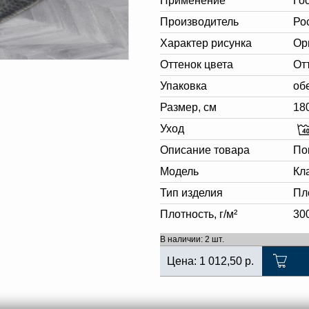
Применение
Го
Производитель
Ро
Характер рисунка
Ор
Оттенок цвета
От
Упаковка
об
Размер, см
18
Уход
Описание товара
По
Модель
Кл
Тип изделия
Пл
Плотность, г/м²
30
В наличии: 2 шт.
Цена:
1 012,50
р.