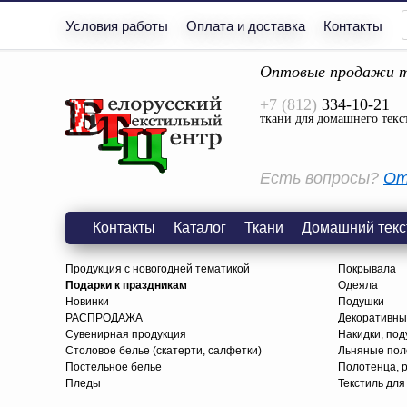
Условия работы
Оплата и доставка
Контакты
Оптовые продажи т
+7 (812)
334-10-21
ткани для домашнего текс
Есть вопросы?
От
Контакты
Каталог
Ткани
Домашний текс
Продукция с новогодней тематикой
Покрывала
Подарки к праздникам
Одеяла
Новинки
Подушки
РАСПРОДАЖА
Декоративны
Сувенирная продукция
Накидки, под
Столовое белье (скатерти, салфетки)
Льняные поло
Постельное белье
Полотенца, 
Пледы
Текстиль для