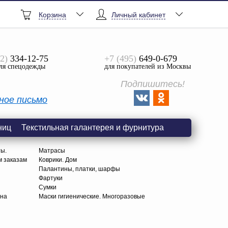
Корзина
Личный кабинет
2)
334-12-75
+7 (495)
649-0-679
ля спецодежды
для покупателей из Москвы
Подпишитесь!
ное письмо
ниц
Текстильная галантерея и фурнитура
ты.
Матрасы
м заказам
Коврики. Дом
Палантины, платки, шарфы
Фартуки
Сумки
тна
Маски гигиенические. Многоразовые