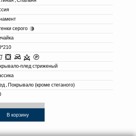
стиная
,
Спальня
ссия
намент
тенки серого
ечайка
0*210
крывало-плед стриженый
ассика
ед
,
Покрывало (кроме стеганого)
0
В корзину