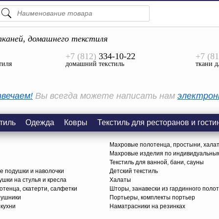
ПОДСКАЗКИ
ТОВАРЫ
каней, домашнего текстиля
+7 (812)
334-10-22
+7 (81
Просмотреть Все
тиля
домашний текстиль
ткани д
КАТЕГОРИИ
вечаем!
Вы всегда можете написать нам
электрон
тиль
Одежда
Ковры
Текстиль для ресторанов и гости
Махровые полотенца, простыни, хала
Махровые изделия по индивидуальны
Текстиль для ванной, бани, сауны
е подушки и наволочки
Детский текстиль
ушки на стулья и кресла
Халаты
тенца, скатерти, салфетки
Шторы, занавески из гардинного поло
рушники
Портьеры, комплекты портьер
 кухни
Наматрасники на резинках