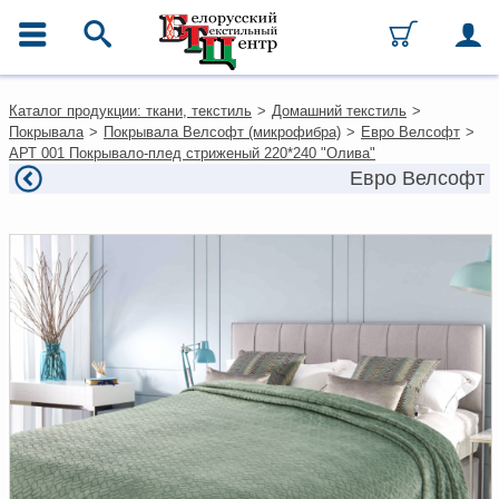
ГЛАВНОЕ МЕНЮ
Контакты
Каталог продукции: ткани, текстиль
>
Домашний текстиль
>
Каталог
Покрывала
>
Покрывала Велсофт (микрофибра)
>
Евро Велсофт
>
Ткани
АРТ 001 Покрывало-плед стриженый 220*240 "Олива"
Домашний текстиль
Евро Велсофт
Одежда
Ковры
Текстиль для ресторанов и
гостиниц
Текстильная галантерея и
фурнитура
Условия работы
Оплата и доставка
Как оформить заказ
Вакансии
Как нас найти
Написать нам