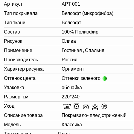
Артикул
АРТ 001
Тип покрывала
Велсофт (микрофибра)
Тип ткани
Велсофт
Состав
100% Полиэфир
Рисунок
Олива
Применение
Гостиная
,
Спальня
Производитель
Россия
Характер рисунка
Орнамент
Оттенок цвета
Оттенки зеленого
Упаковка
обечайка
Размер, см
220*240
Уход
Описание товара
Покрывало- плед стриженый
Модель
Классика
Тип изделия
Плед
,