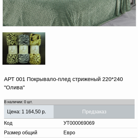
Доверенность на
получение груза
Документы по работе с
персональными данными
Письмо руководителю
Вопросы и ответы
Добавить
Новости | Статьи
в
корзину
АРТ 001 Покрывало-плед стриженый 220*240
"Олива"
В наличии: 0 шт.
Цена:
1 164,50
р.
Предзаказ
Код
УТ000069069
Размер общий
Евро