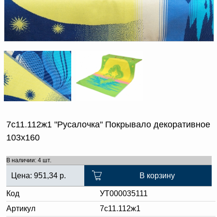
Доверенность на
получение груза
Документы по работе с
персональными данными
Письмо руководителю
Вопросы и ответы
Добавить
Новости | Статьи
в
корзину
7с11.112ж1 "Русалочка" Покрывало декоративное
103х160
В наличии: 4 шт.
Цена:
951,34
р.
В корзину
Код
УТ000035111
Артикул
7с11.112ж1