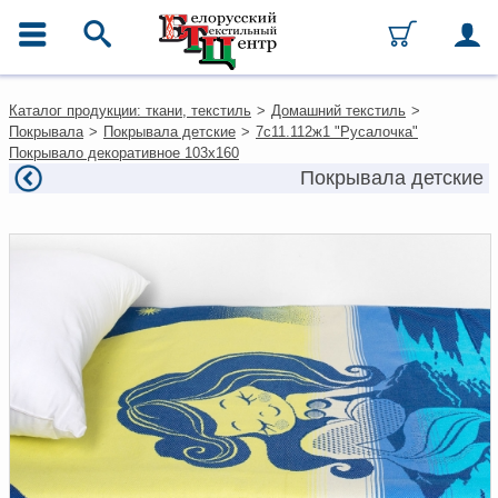
ГЛАВНОЕ МЕНЮ
Контакты
Каталог продукции: ткани, текстиль
>
Домашний текстиль
>
Каталог
Покрывала
>
Покрывала детские
>
7с11.112ж1 "Русалочка"
Ткани
Покрывало декоративное 103х160
Домашний текстиль
Покрывала детские
Одежда
Ковры
Текстиль для ресторанов и
гостиниц
Текстильная галантерея и
фурнитура
Условия работы
Оплата и доставка
Как оформить заказ
Вакансии
Как нас найти
Написать нам