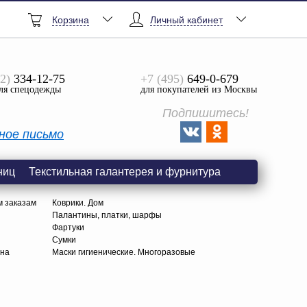
Корзина
Личный кабинет
2)
334-12-75
+7 (495)
649-0-679
ля спецодежды
для покупателей из Москвы
Подпишитесь!
ное письмо
ниц
Текстильная галантерея и фурнитура
м заказам
Коврики. Дом
Палантины, платки, шарфы
Фартуки
Сумки
тна
Маски гигиенические. Многоразовые