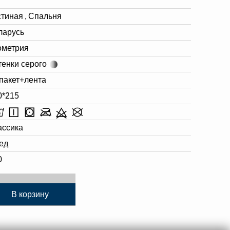
стиная
,
Спальня
ларусь
ометрия
тенки серого
 пакет+лента
0*215
ассика
ед
0
В корзину