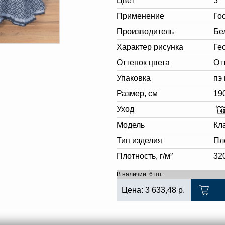
Цвет
3
Применение
Го
Производитель
Бе
Характер рисунка
Ге
Оттенок цвета
От
Упаковка
пэ
Размер, см
19
Уход
Модель
Кл
Тип изделия
Пл
Плотность, г/м²
32
В наличии: 6 шт.
Цена:
3 633,48
р.