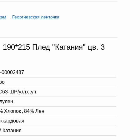
кам
Георгиевская ленточка
. 190*215 Плед "Катания" цв. 3
-00002487
ро
63-ШР/у./л.с.уп.
лулен
% Хлопок
,
84% Лен
ккардовая
2 Катания