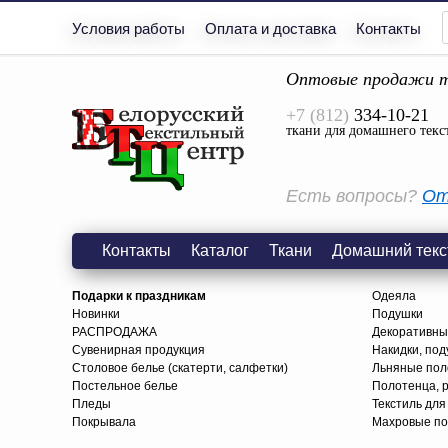
Условия работы
Оплата и доставка
Контакты
Оптовые продажи т
+7 (812)
334-10-21
ткани для домашнего текс
Есть вопросы?
От
Контакты
Каталог
Ткани
Домашний текс
Подарки к праздникам
Одеяла
Новинки
Подушки
РАСПРОДАЖА
Декоративны
Сувенирная продукция
Накидки, под
Столовое белье (скатерти, салфетки)
Льняные поло
Постельное белье
Полотенца, 
Пледы
Текстиль для
Покрывала
Махровые по