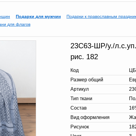
енщин
Подарки для мужчин
Подарки к православным праздни
ани для флагов
23С63-ШР/у./л.с.уп
рис. 182
Код
ЦБ
Размер общий
Ев
Артикул
23С
Тип ткани
По
Состав
16
Вид оформления
Жа
Рисунок
18