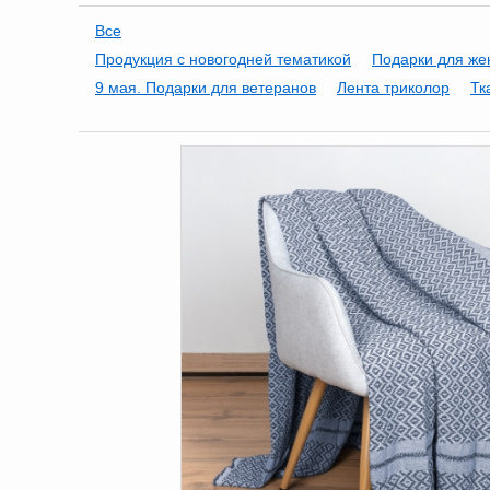
Все
Продукция с новогодней тематикой
Подарки для ж
9 мая. Подарки для ветеранов
Лента триколор
Тк