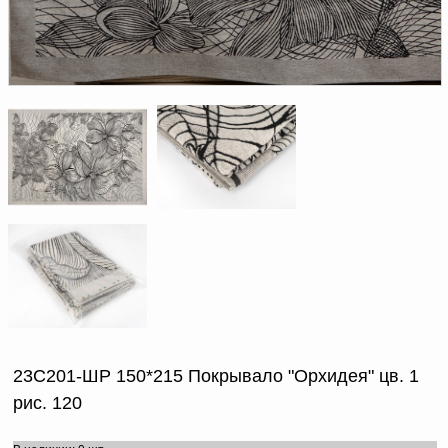
Доверенность на
получение груза
Документы по работе с
персональными данными
Письмо руководителю
Вопросы и ответы
Добавить
Новости | Статьи
в
корзину
23С201-ШР 150*215 Покрывало "Орхидея" цв. 1
рис. 120