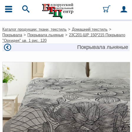
ГЛАВНОЕ МЕНЮ
Контакты
Каталог продукции: ткани, текстиль
>
Домашний текстиль
>
Каталог
Покрывала
>
Покрывала льняные
>
23С201-ШР 150*215 Покрывало
Ткани
"Орхидея" цв. 1 рис. 120
Домашний текстиль
Покрывала льняные
Одежда
Ковры
Текстиль для ресторанов и
гостиниц
Текстильная галантерея и
фурнитура
Условия работы
Оплата и доставка
Как оформить заказ
Вакансии
Как нас найти
Написать нам