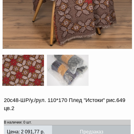
Доверенность на
получение груза
Документы по работе с
персональными данными
Письмо руководителю
Вопросы и ответы
Добавить
Новости | Статьи
в
корзину
20с48-ШР/у./рул. 110*170 Плед "Истоки" рис.649
цв.2
В наличии: 0 шт.
Цена:
2 091,77
р.
Предзаказ