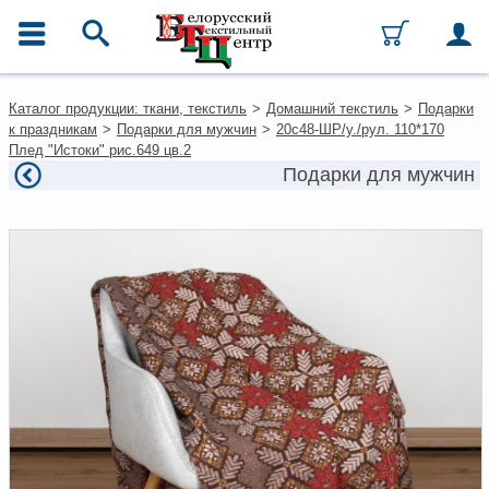
ГЛАВНОЕ МЕНЮ
Контакты
Каталог продукции: ткани, текстиль
>
Домашний текстиль
>
Подарки
Каталог
к праздникам
>
Подарки для мужчин
>
20с48-ШР/у./рул. 110*170
Ткани
Плед "Истоки" рис.649 цв.2
Домашний текстиль
Подарки для мужчин
Одежда
Ковры
Текстиль для ресторанов и
гостиниц
Текстильная галантерея и
фурнитура
Условия работы
Оплата и доставка
Как оформить заказ
Вакансии
Как нас найти
Написать нам