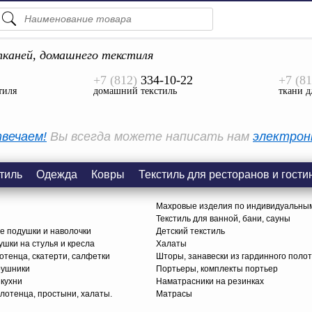
ПОДСКАЗКИ
ТОВАРЫ
каней, домашнего текстиля
+7 (812)
334-10-22
+7 (81
Просмотреть Все
тиля
домашний текстиль
ткани д
КАТЕГОРИИ
вечаем!
Вы всегда можете написать нам
электрон
тиль
Одежда
Ковры
Текстиль для ресторанов и гости
Махровые изделия по индивидуальны
Текстиль для ванной, бани, сауны
е подушки и наволочки
Детский текстиль
ушки на стулья и кресла
Халаты
тенца, скатерти, салфетки
Шторы, занавески из гардинного поло
рушники
Портьеры, комплекты портьер
 кухни
Наматрасники на резинках
лотенца, простыни, халаты.
Матрасы