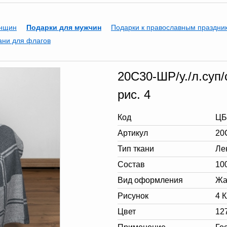
енщин
Подарки для мужчин
Подарки к православным праздни
ани для флагов
20С30-ШР/у./л.суп/
рис. 4
Код
ЦБ
Артикул
20
Тип ткани
Ле
Состав
10
Вид оформления
Жа
Рисунок
4 
Цвет
12