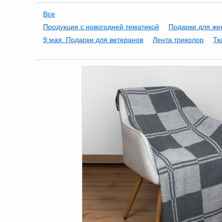
Все
Продукция с новогодней тематикой
Подарки для ж
9 мая. Подарки для ветеранов
Лента триколор
Тк