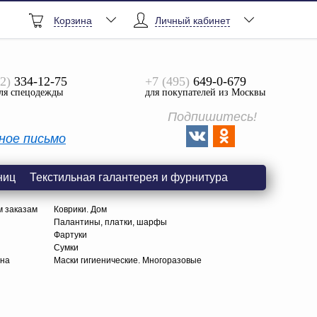
Корзина
Личный кабинет
2)
334-12-75
+7 (495)
649-0-679
ля спецодежды
для покупателей из Москвы
Подпишитесь!
ное письмо
ниц
Текстильная галантерея и фурнитура
м заказам
Коврики. Дом
Палантины, платки, шарфы
Фартуки
Сумки
тна
Маски гигиенические. Многоразовые