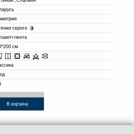
стиная
,
Спальня
ларусь
ометрия
тенки серого
 пакет+лента
0*200 см
ассика
ед
5
В корзину