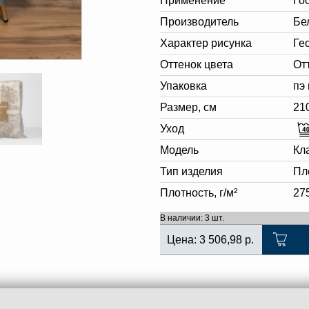
Применение
Го
Производитель
Бе
Характер рисунка
Ге
Оттенок цвета
От
Упаковка
пэ
Размер, см
21
Уход
Модель
Кл
Тип изделия
Пл
Плотность, г/м²
27
В наличии: 3 шт.
Цена:
3 506,98
р.