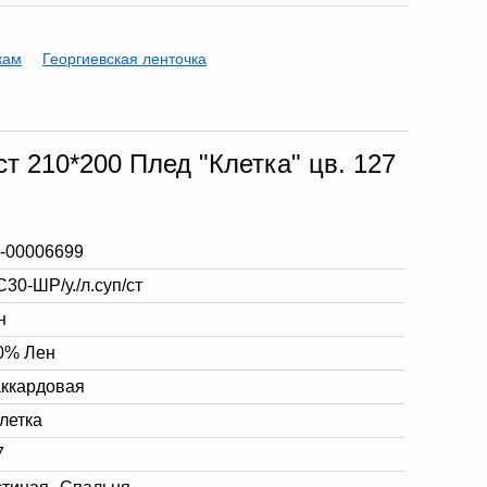
кам
Георгиевская ленточка
ст 210*200 Плед "Клетка" цв. 127
-00006699
С30-ШР/у./л.суп/ст
н
0% Лен
ккардовая
Клетка
7