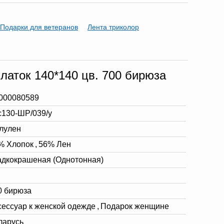
 Подарки для ветеранов
Лента триколор
латок 140*140 цв. 700 бирюза
000080589
с130-ШР/039/у
лулен
% Хлопок
,
56% Лен
адкокрашеная (Однотонная)
0 бирюза
сессуар к женской одежде
,
Подарок женщине
ларусь