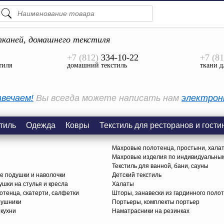
ПОДСКАЗКИ
ТОВАРЫ
каней, домашнего текстиля
+7 (812)
334-10-22
+7 (81
Просмотреть Все
тиля
домашний текстиль
ткани д
КАТЕГОРИИ
вечаем!
Вы всегда можете написать нам
электрон
тиль
Одежда
Ковры
Текстиль для ресторанов и гости
Махровые полотенца, простыни, хала
Махровые изделия по индивидуальны
Текстиль для ванной, бани, сауны
е подушки и наволочки
Детский текстиль
ушки на стулья и кресла
Халаты
тенца, скатерти, салфетки
Шторы, занавески из гардинного поло
рушники
Портьеры, комплекты портьер
 кухни
Наматрасники на резинках