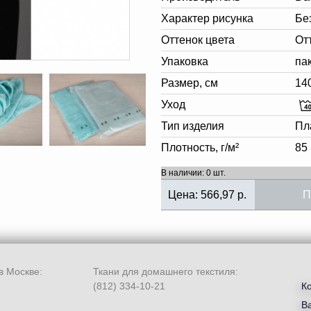
Характер рисунка
Бе
Оттенок цвета
От
Упаковка
па
Размер, см
14
Уход
Тип изделия
Пл
Плотность, г/м²
85
В наличии: 0 шт.
Цена:
566,97
р.
П
в Москве:
Ткани для домашнего текстиля:
(812) 334-10-21
К
В