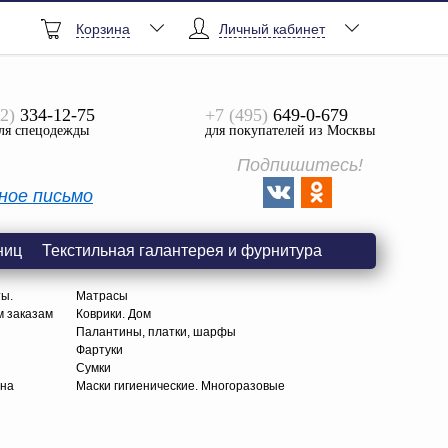
Корзина
Личный кабинет
2)
334-12-75
+7 (495)
649-0-679
ля спецодежды
для покупателей из Москвы
Подпишитесь!
ное письмо
ниц
Текстильная галантерея и фурнитура
ты.
Матрасы
м заказам
Коврики. Дом
Палантины, платки, шарфы
Фартуки
Сумки
тна
Маски гигиенические. Многоразовые