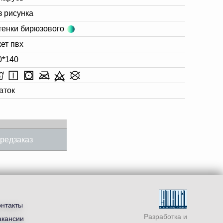
з рисунка
тенки бирюзового
кет пвх
0*140
аток
редзаказ
онтакты
Разработка и
акансии