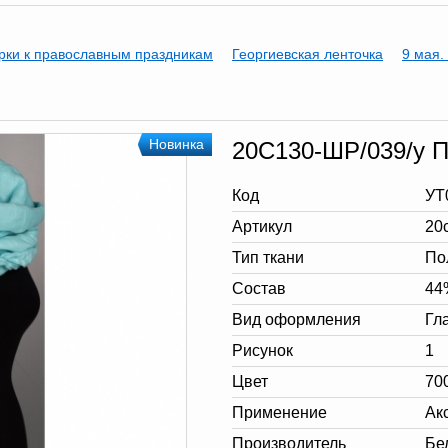
рки к православным праздникам
Георгиевская ленточка
9 мая.
Новинка
20С130-ШР/039/у П
Код
УТ
Артикул
20
Тип ткани
По
Состав
44
Вид оформления
Гл
Рисунок
1
Цвет
70
Применение
Ак
Производитель
Бе