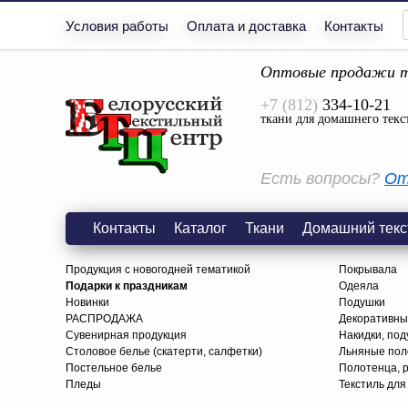
Условия работы
Оплата и доставка
Контакты
Оптовые продажи т
+7 (812)
334-10-21
ткани для домашнего текс
Есть вопросы?
От
Контакты
Каталог
Ткани
Домашний текс
Продукция с новогодней тематикой
Покрывала
Подарки к праздникам
Одеяла
Новинки
Подушки
РАСПРОДАЖА
Декоративны
Сувенирная продукция
Накидки, под
Столовое белье (скатерти, салфетки)
Льняные поло
Постельное белье
Полотенца, 
Пледы
Текстиль для