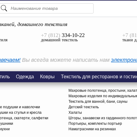
ПОДСКАЗКИ
ТОВАРЫ
каней, домашнего текстиля
+7 (812)
334-10-22
+7 (81
Просмотреть Все
тиля
домашний текстиль
ткани д
КАТЕГОРИИ
вечаем!
Вы всегда можете написать нам
электрон
тиль
Одежда
Ковры
Текстиль для ресторанов и гости
Махровые полотенца, простыни, хала
Махровые изделия по индивидуальны
Текстиль для ванной, бани, сауны
е подушки и наволочки
Детский текстиль
ушки на стулья и кресла
Халаты
тенца, скатерти, салфетки
Шторы, занавески из гардинного поло
рушники
Портьеры, комплекты портьер
 кухни
Наматрасники на резинках