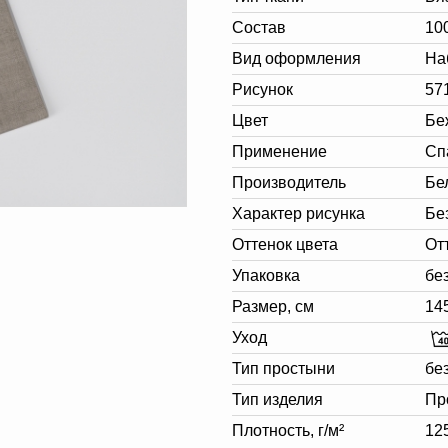
Состав
10
Вид оформления
На
Рисунок
57
Цвет
Бе
Применение
Сп
Производитель
Бе
Характер рисунка
Бе
Оттенок цвета
От
Упаковка
бе
Размер, см
14
Уход
Тип простыни
бе
Тип изделия
Пр
Плотность, г/м²
12