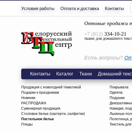
Условия работы
Оплата и доставка
Контакты
Оптовые продажи т
+7 (812)
334-10-21
ткани для домашнего текс
Есть вопросы?
От
Контакты
Каталог
Ткани
Домашний текс
Продукция с новогодней тематикой
Покрывала
Подарки к праздникам
Одеяла
Новинки
Подушки
РАСПРОДАЖА
Декоративны
Сувенирная продукция
Накидки, под
Столовое белье (скатерти, салфетки)
Льняные поло
Постельное белье
Полотенца, 
Пледы
Текстиль для