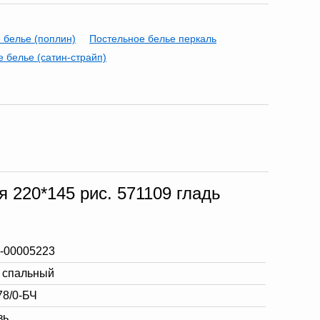
 белье (поплин)
Постельное белье перкаль
 белье (сатин-страйп)
 220*145 рис. 571109 гладь
-00005223
5 спальный
78/0-БЧ
зь