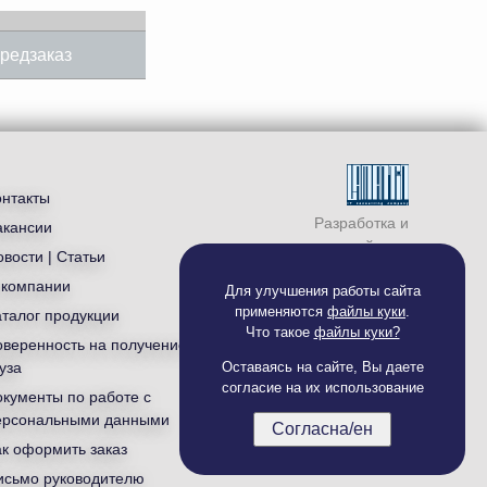
редзаказ
онтакты
Разработка и
акансии
продвижение сайта —
вости | Статьи
студия «
Ламантин
»
 компании
Для улучшения работы сайта
применяются
файлы куки
.
аталог продукции
Что такое
файлы куки?
оверенность на получение
уза
Оставаясь на сайте, Вы даете
согласие на их использование
окументы по работе с
ерсональными данными
Согласна/ен
ак оформить заказ
исьмо руководителю