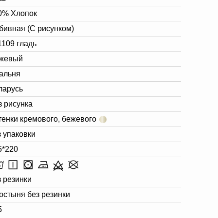
0% Хлопок
бивная (С рисунком)
1109 гладь
жевый
альня
ларусь
з рисунка
тенки кремового, бежевого
з упаковки
5*220
з резинки
остыня без резинки
5