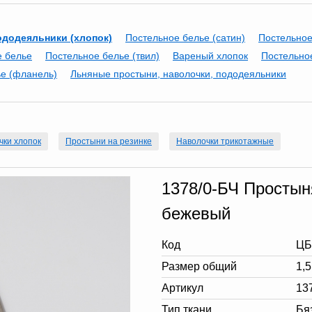
ододеяльники (хлопок)
Постельное белье (сатин)
Постельное
е белье
Постельное белье (твил)
Вареный хлопок
Постельное
е (фланель)
Льняные простыни, наволочки, пододеяльники
чки хлопок
Простыни на резинке
Наволочки трикотажные
1378/0-БЧ Простыня
бежевый
Код
ЦБ
Размер общий
1,
Артикул
13
Тип ткани
Бя