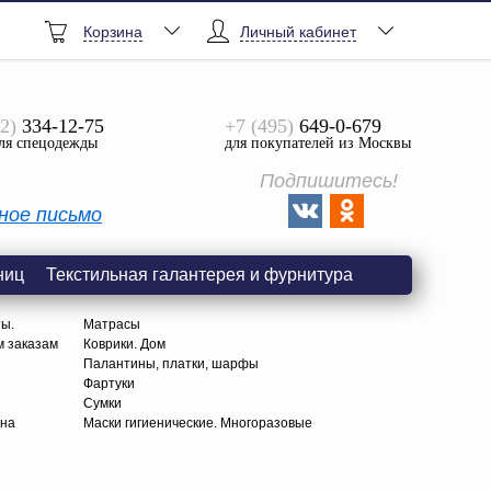
Корзина
Личный кабинет
2)
334-12-75
+7 (495)
649-0-679
ля спецодежды
для покупателей из Москвы
Подпишитесь!
ное письмо
ниц
Текстильная галантерея и фурнитура
ты.
Матрасы
м заказам
Коврики. Дом
Палантины, платки, шарфы
Фартуки
Сумки
тна
Маски гигиенические. Многоразовые