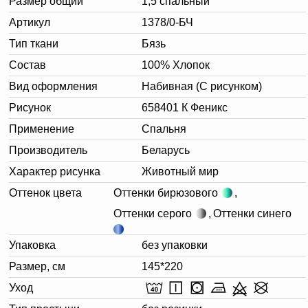
Размер общий
1,5 спальный
Артикул
1378/0-БЧ
Тип ткани
Бязь
Состав
100% Хлопок
Вид оформления
Набивная (С рисунком)
Рисунок
658401 К Феникс
Применение
Спальня
Производитель
Беларусь
Характер рисунка
Животный мир
Оттенок цвета
Оттенки бирюзового
,
Оттенки серого
,
Оттенки синего
Упаковка
без упаковки
Размер, см
145*220
Уход