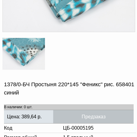
Доверенность на
получение груза
Документы по работе с
персональными данными
Письмо руководителю
Вопросы и ответы
Добавить
Новости | Статьи
в
корзину
1378/0-БЧ Простыня 220*145 "Феникс" рис. 658401
синий
В наличии: 0 шт.
Цена:
389,64
р.
Предзаказ
Код
ЦБ-00005195