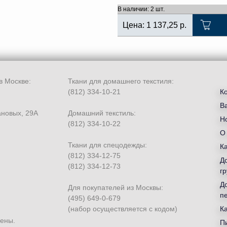
В наличии: 2 шт.
Цена:
1 137,25
р.
в Москве:
Ткани для домашнего текстиля:
(812) 334-10-21
К
В
ановых, 29А
Домашний текстиль:
Но
(812) 334-10-22
О
Ткани для спецодежды:
К
(812) 334-12-75
Д
(812) 334-12-73
гр
Д
Для покупателей из Москвы:
п
(495) 649-0-679
(набор осуществляется с кодом)
К
щены.
П