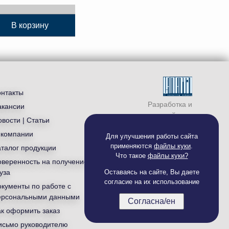
В корзину
онтакты
Разработка и
акансии
продвижение сайта —
вости | Статьи
студия «
Ламантин
»
 компании
Для улучшения работы сайта
применяются
файлы куки
.
аталог продукции
Что такое
файлы куки?
оверенность на получение
уза
Оставаясь на сайте, Вы даете
согласие на их использование
окументы по работе с
ерсональными данными
Согласна/ен
ак оформить заказ
исьмо руководителю