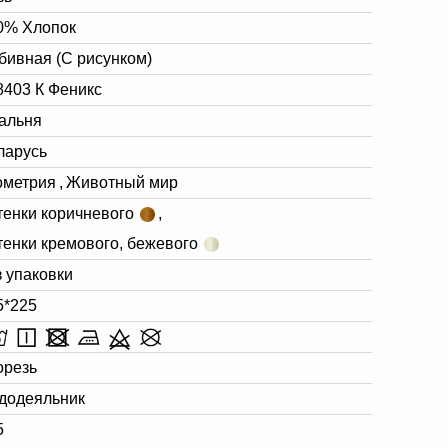
0% Хлопок
бивная (С рисунком)
8403 К Феникс
альня
ларусь
ометрия
,
Животный мир
тенки коричневого
,
тенки кремового, бежевого
з упаковки
5*225
орезь
додеяльник
5