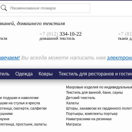
ПОДСКАЗКИ
ТОВАРЫ
каней, домашнего текстиля
+7 (812)
334-10-22
+7 (81
Просмотреть Все
тиля
домашний текстиль
ткани д
КАТЕГОРИИ
вечаем!
Вы всегда можете написать нам
электрон
тиль
Одежда
Ковры
Текстиль для ресторанов и гости
Махровые изделия по индивидуальны
Текстиль для ванной, бани, сауны
е подушки и наволочки
Детский текстиль
ушки на стулья и кресла
Халаты
тенца, скатерти, салфетки
Шторы, занавески из гардинного поло
рушники
Портьеры, комплекты портьер
 кухни
Наматрасники на резинках
лотенца, простыни, халаты.
Матрасы