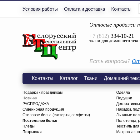
Условия работы
Оплата и доставка
Контакты
Оптовые продажи т
+7 (812)
334-10-21
ткани для домашнего текс
Есть вопросы?
От
Контакты
Каталог
Ткани
Домашний текс
Подарки к праздникам
Одеяла
Новинки
Подушки
РАСПРОДАЖА
Декоративны
Сувенирная продукция
Накидки, под
Столовое белье (скатерти, салфетки)
Льняные поло
Постельное белье
Полотенца, 
Пледы
Текстиль для
Покрывала
Махровые по