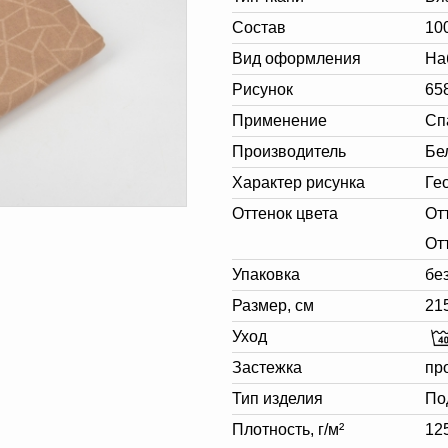
Состав
10
Вид оформления
На
Рисунок
65
Применение
Сп
Производитель
Бе
Характер рисунка
Ге
Оттенок цвета
От
От
Упаковка
бе
Размер, см
21
Уход
Застежка
пр
Тип изделия
По
Плотность, г/м²
12