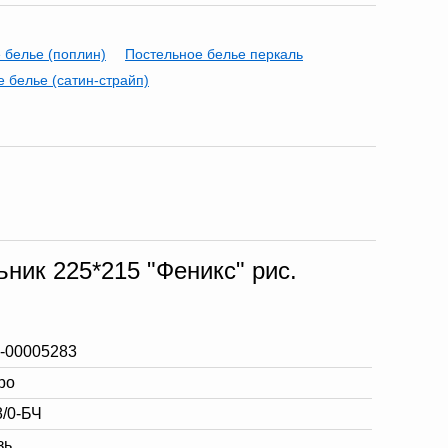
 белье (поплин)
Постельное белье перкаль
 белье (сатин-страйп)
ник 225*215 "Феникс" рис.
-00005283
ро
8/0-БЧ
зь