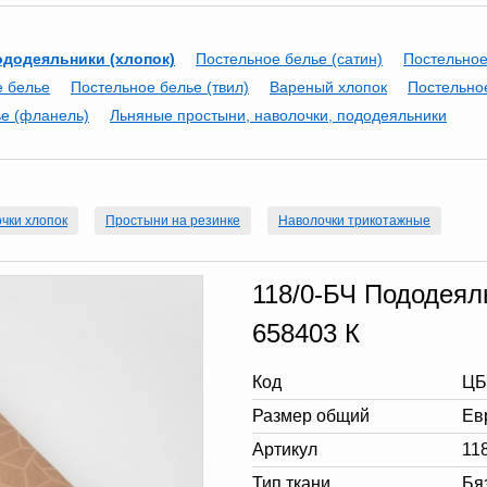
ододеяльники (хлопок)
Постельное белье (сатин)
Постельное
е белье
Постельное белье (твил)
Вареный хлопок
Постельное
е (фланель)
Льняные простыни, наволочки, пододеяльники
чки хлопок
Простыни на резинке
Наволочки трикотажные
118/0-БЧ Пододеяль
658403 К
Код
ЦБ
Размер общий
Ев
Артикул
11
Тип ткани
Бя