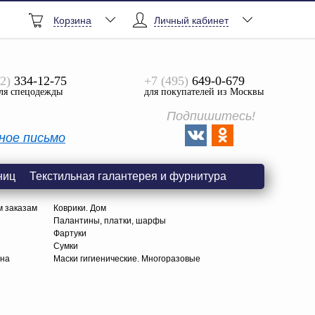
Корзина
Личный кабинет
2)
334-12-75
+7 (495)
649-0-679
ля спецодежды
для покупателей из Москвы
Подпишитесь!
ное письмо
ниц
Текстильная галантерея и фурнитура
м заказам
Коврики. Дом
Палантины, платки, шарфы
Фартуки
Сумки
тна
Маски гигиенические. Многоразовые