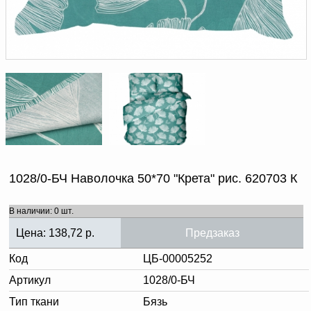
Доверенность на
получение груза
Документы по работе с
персональными данными
Письмо руководителю
Вопросы и ответы
Добавить
Новости | Статьи
в
корзину
1028/0-БЧ Наволочка 50*70 "Крета" рис. 620703 К
В наличии: 0 шт.
Цена:
138,72
р.
Предзаказ
Код
ЦБ-00005252
Артикул
1028/0-БЧ
Тип ткани
Бязь