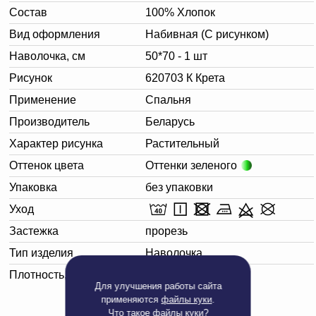
Состав
100% Хлопок
Вид оформления
Набивная (С рисунком)
Наволочка, см
50*70 - 1 шт
Рисунок
620703 К Крета
Применение
Спальня
Производитель
Беларусь
Характер рисунка
Растительный
Оттенок цвета
Оттенки зеленого
Упаковка
без упаковки
Уход
Застежка
прорезь
Тип изделия
Наволочка
Плотность, г/м²
125
Для улучшения работы сайта
применяются
файлы куки
.
Что такое
файлы куки?