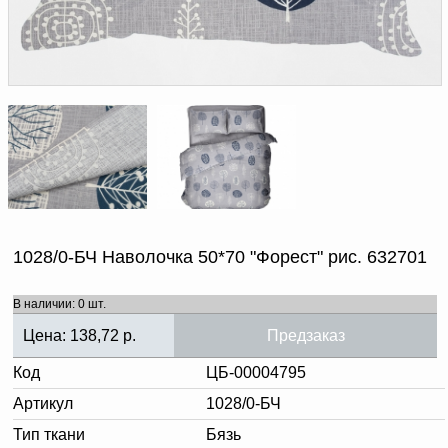
Доверенность на
получение груза
Документы по работе с
персональными данными
Письмо руководителю
Вопросы и ответы
Добавить
Новости | Статьи
в
корзину
1028/0-БЧ Наволочка 50*70 "Форест" рис. 632701
В наличии: 0 шт.
Цена:
138,72
р.
Предзаказ
Код
ЦБ-00004795
Артикул
1028/0-БЧ
Тип ткани
Бязь