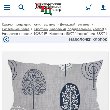
ГЛАВНОЕ МЕНЮ
Контакты
Каталог продукции: ткани, текстиль
>
Домашний текстиль
>
Каталог
Постельное белье
>
Простыни, наволочки, пододеяльники (хлопок)
>
Ткани
Наволочки хлопок
>
1028/0-БЧ Наволочка 50*70 "Форест" рис. 632701
Домашний текстиль
Наволочки хлопок
Одежда
Ковры
Текстиль для ресторанов и
гостиниц
Текстильная галантерея и
фурнитура
Условия работы
Оплата и доставка
Как оформить заказ
Вакансии
Как нас найти
Написать нам