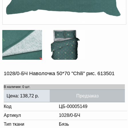
Доверенность на
получение груза
Документы по работе с
персональными данными
Письмо руководителю
Вопросы и ответы
Добавить
Новости | Статьи
в
корзину
1028/0-БЧ Наволочка 50*70 "Chili" рис. 613501
В наличии: 0 шт.
Цена:
138,72
р.
Предзаказ
Код
ЦБ-00005149
Артикул
1028/0-БЧ
Тип ткани
Бязь