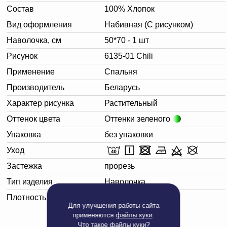
Состав
100% Хлопок
Вид оформления
Набивная (С рисунком)
Наволочка, см
50*70 - 1 шт
Рисунок
6135-01 Chili
Применение
Спальня
Производитель
Беларусь
Характер рисунка
Растительный
Оттенок цвета
Оттенки зеленого
Упаковка
без упаковки
Уход
Застежка
прорезь
Тип изделия
Наволочка
Плотность, г/м²
125
Для улучшения работы сайта
применяются
файлы куки
.
Что такое
файлы куки?