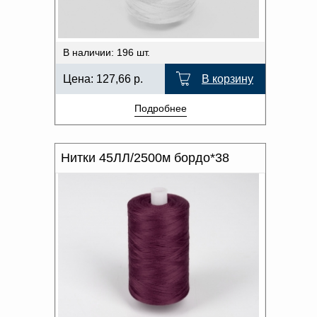
Доверенность на
получение груза
Документы по работе с
персональными данными
В наличии: 196 шт.
Письмо руководителю
Вопросы и ответы
Цена:
127,66
р.
В корзину
Добавить
Новости | Статьи
в
Подробнее
корзину
Нитки 45ЛЛ/2500м бордо*38