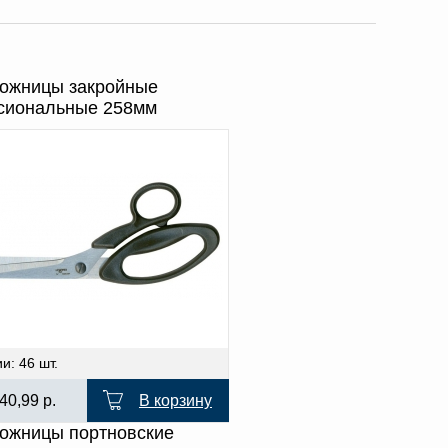
Ножницы закройные
сиональные 258мм
и: 46 шт.
40,99
р.
В корзину
ожницы портновские