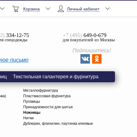
Корзина
Личный кабинет
2)
334-12-75
+7 (495)
649-0-679
ля спецодежды
для покупателей из Москвы
Подпишитесь!
ное письмо
ниц
Текстильная галантерея и фурнитура
Металлофурнитура
чка)
Пластмассовая фурнитура
Пуговицы
Принадлежности для шитья
Ножницы
Нитки
Дублерин, флизелин, паутинка клеевые