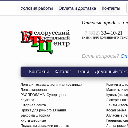
Условия работы
Оплата и доставка
Контакты
Оптовые продажи т
+7 (812)
334-10-21
ткани для домашнего текс
Есть вопросы?
От
Контакты
Каталог
Ткани
Домашний текс
Лента и тесьма эластичная (резинка)
Крючки и шт
Лента киперная
Магниты и к
РАСПРОДАЖА. Супер цены
Кугель (коль
Кружева
Люверсы шт
Шторная лента
Ленты и тес
Пряжа для ручного вязания
Косая бейка
Бахрома шторная
Атласные ле
Кисти шторные
Георгиевская
Подхваты и заколки шторные
Лента росси