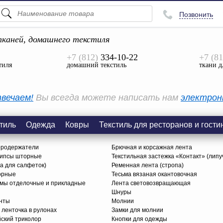
Позвонить
ПОДСКАЗКИ
ТОВАРЫ
каней, домашнего текстиля
+7 (812)
334-10-22
+7 (81
Просмотреть Все
тиля
домашний текстиль
ткани д
КАТЕГОРИИ
вечаем!
Вы всегда можете написать нам
электрон
тиль
Одежда
Ковры
Текстиль для ресторанов и гости
ородержатели
Брючная и корсажная лента
липсы шторные
Текстильная застежка «Контакт» (липу
ца для салфеток)
Ременная лента (стропа)
орные
Тесьма вязаная окантовочная
ьмы отделочные и прикладные
Лента световозвращающая
Шнуры
нты
Молнии
 ленточка в рулонах
Замки для молнии
йский триколор
Кнопки для одежды