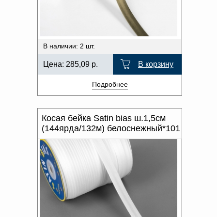
Доверенность на
получение груза
Документы по работе с
персональными данными
Письмо руководителю
В наличии: 2 шт.
Вопросы и ответы
Добавить
Новости | Статьи
Цена:
285,09
р.
В корзину
в
Подробнее
корзину
Косая бейка Satin bias ш.1,5см
(144ярда/132м) белоснежный*101