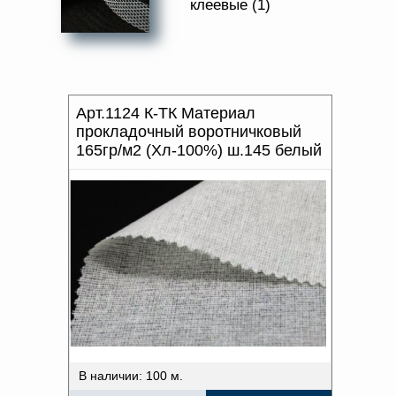
клеевые (1)
Доверенность на
получение груза
Документы по работе с
персональными данными
Письмо руководителю
Вопросы и ответы
Добавить
Новости | Статьи
Арт.1124 К-ТК Материал
прокладочный воротничковый
в
165гр/м2 (Хл-100%) ш.145 белый
корзину
В наличии: 100 м.