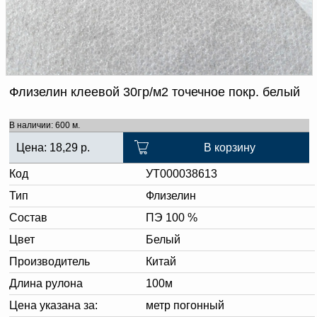
Доверенность на
получение груза
Документы по работе с
персональными данными
Письмо руководителю
Вопросы и ответы
Добавить
Новости | Статьи
Флизелин клеевой 30гр/м2 точечное покр. белый
в
корзину
В наличии: 600 м.
Цена:
18,29
р.
В корзину
Код
УТ000038613
Тип
Флизелин
Состав
ПЭ 100 %
Цвет
Белый
Производитель
Китай
Длина рулона
100м
Цена указана за:
метр погонный