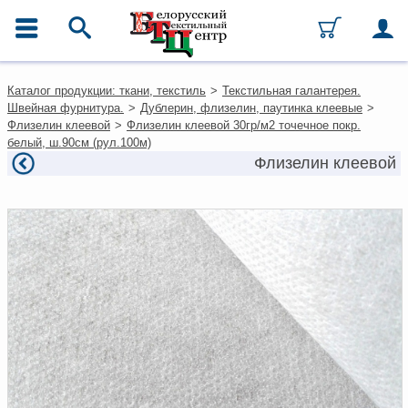
ГЛАВНОЕ МЕНЮ
Контакты
Каталог продукции: ткани, текстиль
>
Текстильная галантерея.
Каталог
Швейная фурнитура.
>
Дублерин, флизелин, паутинка клеевые
>
Ткани
Флизелин клеевой
>
Флизелин клеевой 30гр/м2 точечное покр.
Домашний текстиль
белый, ш.90см (рул.100м)
Одежда
Флизелин клеевой
Ковры
Текстиль для ресторанов и
гостиниц
Текстильная галантерея и
фурнитура
Условия работы
Оплата и доставка
Как оформить заказ
Вакансии
Как нас найти
Написать нам