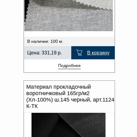
Доверенность на
получение груза
Документы по работе с
персональными данными
Письмо руководителю
Вопросы и ответы
Добавить
Новости | Статьи
В наличии: 100 м.
в
Цена:
331,19
р.
В корзину
корзину
Подробнее
Материал прокладочный
воротничковый 165гр/м2
(Хл-100%) ш.145 черный, арт.1124
К-ТК